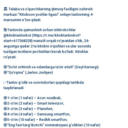
🏛 Talaba va o‘quvchilarning ijtimoiy faolligini oshirish
markazi “Kitobxon yoshlar ligasi” onlayn tanlovining 4-
mavsumini e’lon qiladi.
📚Tanlovda qatnashish uchun ishtirokchilar
@kitobtanlovbot (https://t.me/kitobtanlovbot?
start=617368228) manzili orqali ro‘yxatdan o‘tib, 24-
avgustga qadar 2 ta kitobni o‘qishlari va ular asosida
tuzilgan testlarni yechishlari kerak bo‘ladi. Kitoblar
ro‘yxati:
🔴“Do‘st orttirish va odamlarga ta’sir etish” (Deyl Karnegi)
🔴“Qo‘rqma” (Javlon Jovliyev)
✅Tanlov g‘olib va sovrindorlari quyidagi tartibda
taqdirlanadi:
🔵1-o‘rin (1 nafar) – Acer noutbuk;
🔵2-o‘rin (2 nafar) – Smart televizor;
🔵3-o‘rin (3 nafar) – Planshet;
🔵4-o‘rin (4 nafar) – Samsung smartfon;
🔵5-o‘rin (10 nafar) – RedMi smartfon;
🔵“Eng faol targ‘ibotchi” nominatsiyasi g‘oliblari (10 nafar)