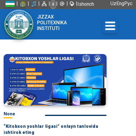
|
|
|
|
|
|
|
Uz
Eng
Рус
Ishonch
telefoni:
JIZZAX
+998 72
POLITEXNIKA
226-45-57
INSTITUTI
None
“Kitobxon yoshlar ligasi” onlayn tanlovida
ishtirok eting