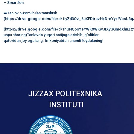
– Smartfon.
➡️Tanlov nizomi bilan tanishish
(https://drive.google.com/file/d/1iyZ43Qz_6uXFDtrazHxDreYyxfVpsU3q
(https://drive.google.com/file/d/1hGNQpsYeYWKXWKwJIXyGQmdXhnZz9
usp=sharing)Tanlovda yuqori natijaga erishib, g‘oliblar
qatoridan joy egallang. Imkoniyatdan unumli foydalaning!
JIZZAX POLITEXNIKA
INSTITUTI