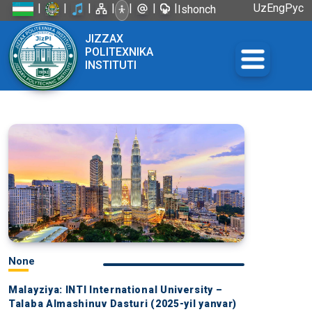
|
|
|
|
|
|
|
Uz
Eng
Рус
Ishonch
telefoni:
JIZZAX
+998 72
POLITEXNIKA
226-45-57
INSTITUTI
None
Malayziya: INTI International University –
Talaba Almashinuv Dasturi (2025-yil yanvar)