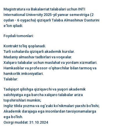
Magistratura va Bakalavriat talabalari uchun INTI
International University 2025-yil yanvar semestriga (2
oydan - 6 oygacha) qiziqarli Talaba Almashinuv Dasturini
e'lon qiladi.
Foydali tomonlari:
Kontrakt to'liq qoplanadi.
Turli sohalarda qiziqarli akademik kurslar.
Madaniy almashuv tadbirlari va voqealar.
Xalqaro talabalar uchun maslahat va yordam xizmatlari.
Hamkasblar va professor-o'qituvchilar bilan tarmoq va
hamkorlik imkoniyatlari.
Talablar:
Tadqiqot qilishga qiziquvchi va yuqori akademik
salohiyatga ega barcha xalqaro talabalar ariza
topshirishlari mumkin;
Ingliz tilida yozma va og'zaki ko'nikmalari yaxshi bo'lishi;
Akademik darajaga ega insonlardan tavsiyonamalarga
ega bo'lish.
Oxirgi muddat: 31.10.2024