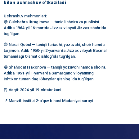
bilan uchrashuv o‘tkaziladi
Uchrashuv mehmonlari:
🔵 Gulchehra Ibragimova — taniqli shoira va publisist.
Adiba 1964-yil 16-martda Jizzax viloyati Jizzax shahrida
tug‘ilgan.
🔵 Nurali Qobul — taniqli tarixchi, yozuvchi, shoir hamda
tarjimon. Adib 1950-yil 2-yanvarda Jizzax viloyati Baxmal
tumanidagi O’smat qishlog‘ida tug‘ilgan.
🔵 Shahodat Isaxonova — taniqli yozuvchi hamda shoira.
Adiba 1951-yil 1-yanvarda Samarqand viloyatining
Ishtixon tumanidagi Shayxlar qishlog‘ida tug‘ilgan.
⏰ Vaqti: 2024-yil 19-oktabr kuni
📍 Manzil: institut 2-o‘quv binosi Madaniyat saroyi