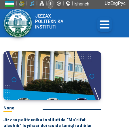
|
|
|
|
|
|
|
Uz
Eng
Рус
Ishonch
telefoni:
JIZZAX
+998 72
POLITEXNIKA
226-45-57
INSTITUTI
None
Jizzax politexnika institutida “Ma’rifat
ulashib” loyihasi doirasida taniqli adiblar