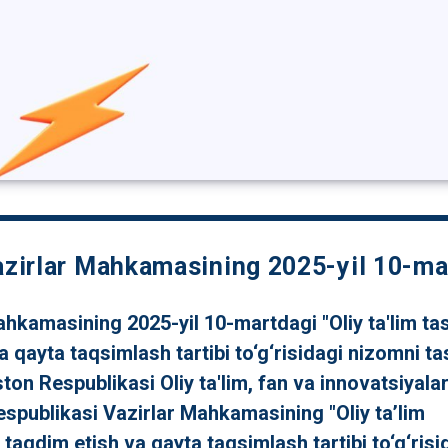
azirlar Mahkamasining 2025-yil 10-ma
hkamasining 2025-yil 10-martdagi "Oliy ta'lim tas
a qayta taqsimlash tartibi to‘g‘risidagi nizomni t
on Respublikasi Oliy ta'lim, fan va innovatsiyalar
spublikasi Vazirlar Mahkamasining "Oliy ta’lim
i taqdim etish va qayta taqsimlash tartibi to‘g‘ris