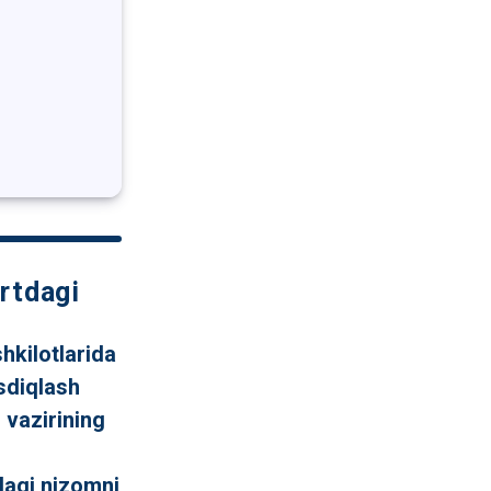
rtdagi
hkilotlarida
asdiqlash
 vazirining
idagi nizomni