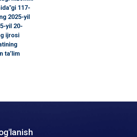
sida"gi 117-
ng 2025-yil
5-yil 20-
g ijrosi
atining
n ta’lim
og'lanish