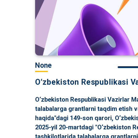
None
O‘zbekiston Respublikasi V
O‘zbekiston Respublikasi Vazirlar Ma
talabalarga grantlarni taqdim etish v
haqida"dagi 149-son qarori, O‘zbekist
2025-yil 20-martdagi "O‘zbekiston Re
tashkilotlarida talabalarga grantlarn