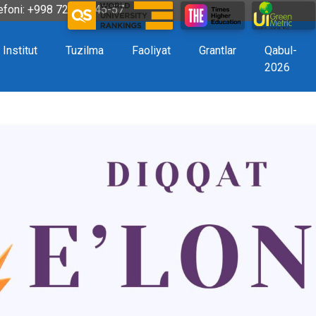
efoni: +998 72 226-45-57
Institut
Tuzilma
Faoliyat
Grantlar
Qabul-
2026