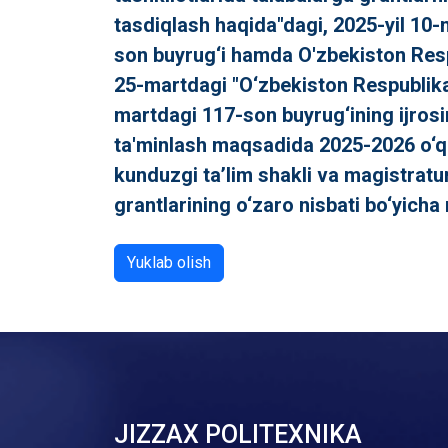
tasdiqlash haqida"dagi, 2025-yil 10-m
son buyrug‘i hamda O'zbekiston Respub
25-martdagi "O‘zbekiston Respublikasi
martdagi 117-son buyrug‘ining ijrosin
ta'minlash maqsadida 2025-2026 o‘quv 
kunduzgi ta’lim shakli va magistratur
grantlarining o‘zaro nisbati bo‘yicha
Yuklab olish
JIZZAX POLITEXNIKA