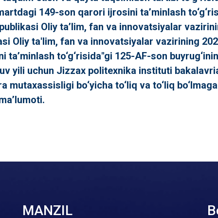
artdagi 149-son qarori ijrosini ta’minlash to‘g‘ri
likasi Oliy ta’lim, fan va innovatsiyalar vazirini
 Oliy ta'lim, fan va innovatsiyalar vazirining 202
i ta’minlash to‘g‘risida"gi 125-AF-son buyrug‘inin
yili uchun Jizzax politexnika instituti bakalavri
a mutaxassisligi bo‘yicha to‘liq va to‘liq bo‘lmaga
 ma’lumoti.
MANZIL
B