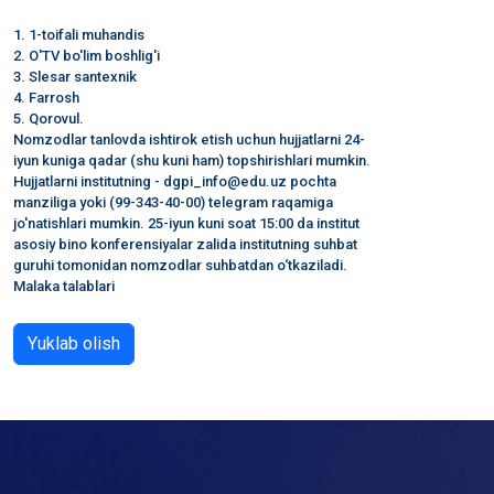
1. 1-toifali muhandis
2. O'TV bo'lim boshlig'i
3. Slesar santexnik
4. Farrosh
5. Qorovul.
Nomzodlar tanlovda ishtirok etish uchun hujjatlarni 24-
iyun kuniga qadar (shu kuni ham) topshirishlari mumkin.
Hujjatlarni institutning - dgpi_info@edu.uz pochta
manziliga yoki (99-343-40-00) telegram raqamiga
jo'natishlari mumkin. 25-iyun kuni soat 15:00 da institut
asosiy bino konferensiyalar zalida institutning suhbat
guruhi tomonidan nomzodlar suhbatdan o‘tkaziladi.
Malaka talablari
Yuklab olish