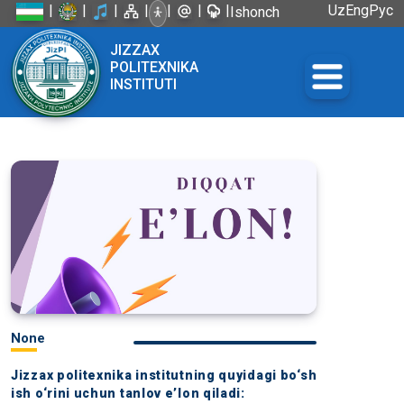
|
|
|
|
|
|
|
Uz
Eng
Рус
Ishonch
telefoni:
JIZZAX
+998 72
POLITEXNIKA
226-45-57
INSTITUTI
None
Jizzax politexnika institutning quyidagi bo‘sh
ish o‘rini uchun tanlov e’lon qiladi: