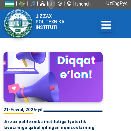
|
|
|
|
|
|
|
Uz
Eng
Рус
Ishonch
telefoni:
JIZZAX
+998 72
POLITEXNIKA
226-45-57
INSTITUTI
21-Fevral, 2026-yil
Jizzax politexnika institutiga tyutorlik
lavozimiga qabul qilingan nomzodlarning