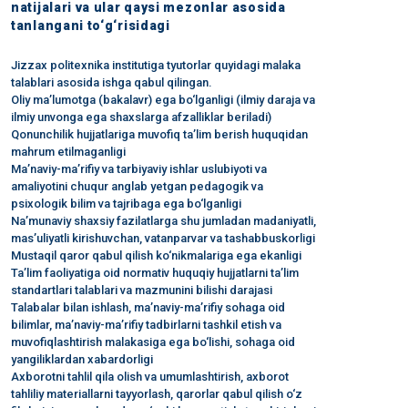
natijalari va ular qaysi mezonlar asosida
tanlangani to‘g‘risidagi
Jizzax politexnika institutiga tyutorlar quyidagi malaka
talablari asosida ishga qabul qilingan.
Oliy ma’lumotga (bakalavr) ega bo‘lganligi (ilmiy daraja va
ilmiy unvonga ega shaxslarga afzalliklar beriladi)
Qonunchilik hujjatlariga muvofiq ta’lim berish huquqidan
mahrum etilmaganligi
Ma’naviy-ma’rifiy va tarbiyaviy ishlar uslubiyoti va
amaliyotini chuqur anglab yetgan pedagogik va
psixologik bilim va tajribaga ega bo‘lganligi
Na’munaviy shaxsiy fazilatlarga shu jumladan madaniyatli,
mas’uliyatli kirishuvchan, vatanparvar va tashabbuskorligi
Mustaqil qaror qabul qilish ko‘nikmalariga ega ekanligi
Ta’lim faoliyatiga oid normativ huquqiy hujjatlarni ta’lim
standartlari talablari va mazmunini bilishi darajasi
Talabalar bilan ishlash, ma’naviy-ma’rifiy sohaga oid
bilimlar, ma’naviy-ma’rifiy tadbirlarni tashkil etish va
muvofiqlashtirish malakasiga ega bo‘lishi, sohaga oid
yangiliklardan xabardorligi
Axborotni tahlil qila olish va umumlashtirish, axborot
tahliliy materiallarni tayyorlash, qarorlar qabul qilish o‘z