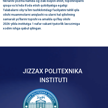
fikrlarini yozma hamda og‘zaki bayon etish, topshiriqlarni
qisqa va lo‘nda ifoda etish qobiliyatiga egaligi
Talabalarni oliy ta’lim tashkilotidagi faoliyatini tahlil qila
olishi muammolarni aniqlashi va ularni hal qilishning
samarali yo‘llarini topishi va amalda qo‘llay olishi
2026-yilda institutga 1 nafar vakant tyutorlik lavozimiga
xodim ishga qabul qilingan.
JIZZAX POLITEXNIKA
INSTITUTI