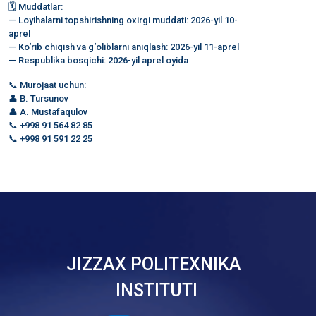
🗓 Muddatlar:
— Loyihalarni topshirishning oxirgi muddati: 2026-yil 10-
aprel
— Ko‘rib chiqish va g‘oliblarni aniqlash: 2026-yil 11-aprel
— Respublika bosqichi: 2026-yil aprel oyida
📞 Murojaat uchun:
👤 B. Tursunov
👤 A. Mustafaqulov
📞 +998 91 564 82 85
📞 +998 91 591 22 25
JIZZAX POLITEXNIKA
INSTITUTI