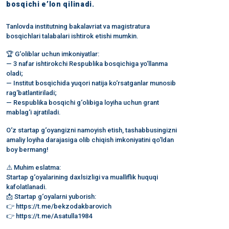
bosqichi e’lon qilinadi.
Tanlovda institutning bakalavriat va magistratura
bosqichlari talabalari ishtirok etishi mumkin.
🏆 G‘oliblar uchun imkoniyatlar:
— 3 nafar ishtirokchi Respublika bosqichiga yo‘llanma
oladi;
— Institut bosqichida yuqori natija ko‘rsatganlar munosib
rag‘batlantiriladi;
— Respublika bosqichi g‘olibiga loyiha uchun grant
mablag‘i ajratiladi.
O‘z startap g‘oyangizni namoyish etish, tashabbusingizni
amaliy loyiha darajasiga olib chiqish imkoniyatini qo‘ldan
boy bermang!
⚠️ Muhim eslatma:
Startap g‘oyalarining daxlsizligi va mualliflik huquqi
kafolatlanadi.
📩 Startap g‘oyalarni yuborish:
👉 https://t.me/bekzodakbarovich⁠
👉 https://t.me/Asatulla1984⁠