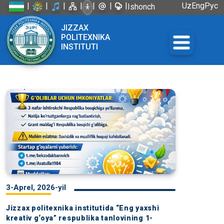
|
|
|
|
|
|
|
Uz
Eng
Рус
Ishonch
telefoni:
JIZZAX
+998 72
POLITEXNIKA
226-45-57
INSTITUTI
3-Aprel, 2026-yil
Jizzax politexnika institutida “Eng yaxshi
kreativ g‘oya” respublika tanlovining 1-