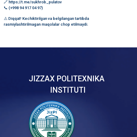
🔗 https://t.me/sukhrob_pulatov
📞 (+998 94 917 04 97)
⚠️ Diqqat! Kechiktirilgan va belgilangan tartibda
rasmiylashtirilmagan maqolalar chop etilmaydi.
JIZZAX POLITEXNIKA
INSTITUTI