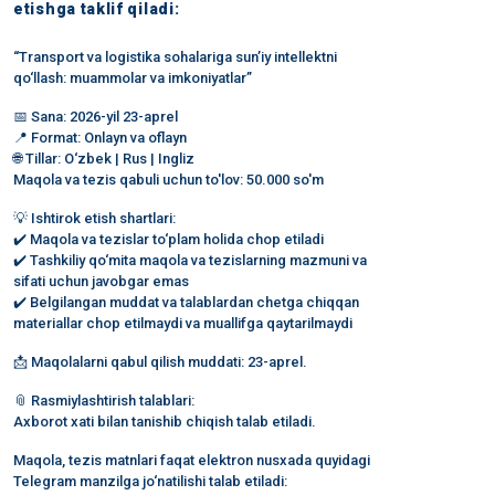
etishga taklif qiladi:
“Transport va logistika sohalariga sun’iy intellektni
qo‘llash: muammolar va imkoniyatlar”
📅 Sana: 2026-yil 23-aprel
📍 Format: Onlayn va oflayn
🌐 Tillar: O‘zbek | Rus | Ingliz
Maqola va tezis qabuli uchun to'lov: 50.000 so'm
💡 Ishtirok etish shartlari:
✔️ Maqola va tezislar to‘plam holida chop etiladi
✔️ Tashkiliy qo‘mita maqola va tezislarning mazmuni va
sifati uchun javobgar emas
✔️ Belgilangan muddat va talablardan chetga chiqqan
materiallar chop etilmaydi va muallifga qaytarilmaydi
📩 Maqolalarni qabul qilish muddati: 23-aprel.
📎 Rasmiylashtirish talablari:
Axborot xati bilan tanishib chiqish talab etiladi.
Maqola, tezis matnlari faqat elektron nusxada quyidagi
Telegram manzilga jo‘natilishi talab etiladi: