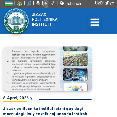
|
|
|
|
|
|
|
Uz
Eng
Рус
Ishonch
telefoni:
JIZZAX
+998 72
POLITEXNIKA
226-45-57
INSTITUTI
8-Aprel, 2026-yil
Jizzax politexnika instituti sizni quyidagi
mavzudagi ilmiy-texnik anjumanda ishtirok