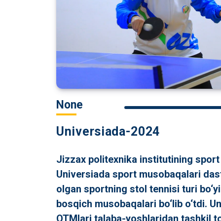
None
Universiada-2024
Jizzax politexnika institutining spo
Universiada sport musobaqalari dast
olgan sportning stol tennisi turi bo‘
bosqich musobaqalari bo‘lib o‘tdi. Un
OTMlari talaba-yoshlaridan tashkil t