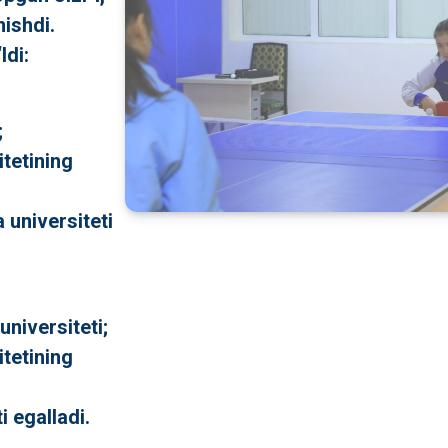
ishdi.
ldi:
;
itetining
 universiteti
universiteti;
itetining
ti egalladi.