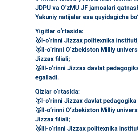
JDPU va O‘zMU JF jamoalari qatnash
Yakuniy natijalar esa quyidagicha bo‘
Yigitlar o‘rtasida:
🥇I-o‘rinni Jizzax politexnika instituti
🥈II-o‘rinni O‘zbekiston Milliy univers
Jizzax filiali;
🥉III-o‘rinni Jizzax davlat pedagogika
egalladi.
Qizlar o‘rtasida:
🥇I-o‘rinni Jizzax davlat pedagogika 
🥈II-o‘rinni O‘zbekiston Milliy univers
Jizzax filiali;
🥉III-o‘rinni Jizzax politexnika institu