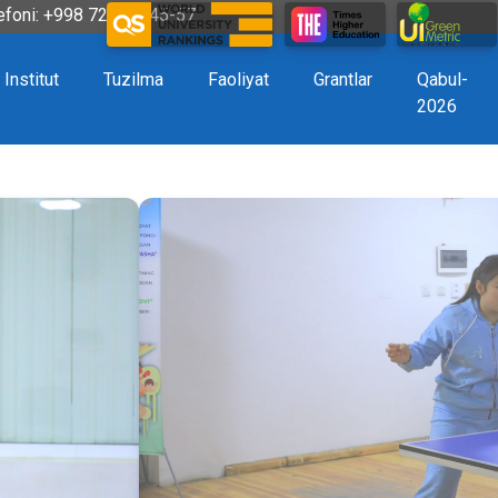
efoni: +998 72 226-45-57
Institut
Tuzilma
Faoliyat
Grantlar
Qabul-
2026