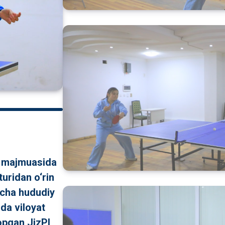
rt majmuasida
uridan o‘rin
yicha hududiy
da viloyat
opgan JizPI,