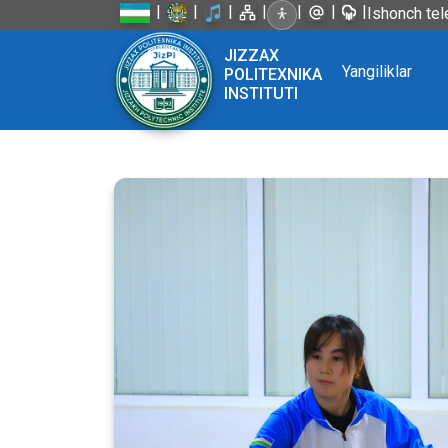
|
|
|
|
|
|
|
Ishonch tel
JIZZAX
Yangiliklar
POLITEXNIKA
INSTITUTI