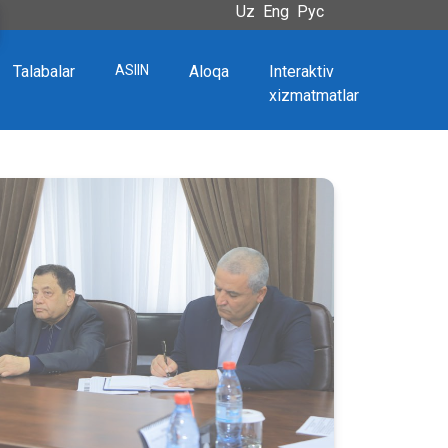
Uz
Eng
Рус
Talabalar
ASIIN
Aloqa
Interaktiv
xizmatmatlar