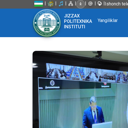
|
|
|
|
|
|
|
Ishonch tel
JIZZAX
Yangiliklar
POLITEXNIKA
INSTITUTI