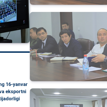
ing 16-yanvar
 va eksportni
ijadorligi