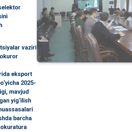
elektor
sini
h
tsiyalar vaziri
rokuror
rida eksport
 bo‘yicha 2025-
igi, mavjud
an yig‘ilish
 muassasalari
lishda barcha
prokuratura