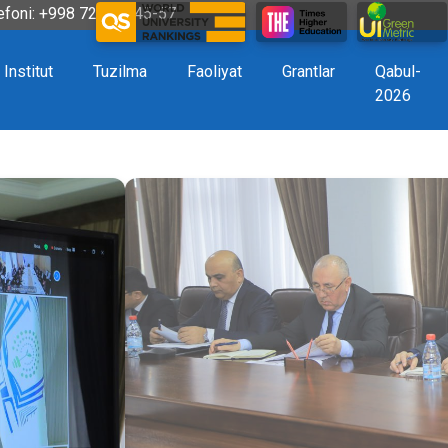
efoni: +998 72 226-45-57
Institut
Tuzilma
Faoliyat
Grantlar
Qabul-
2026