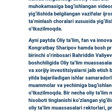
muhokamasiga bag‘ishlangan videos
yig‘ilishida belgilangan vazifalar ijro
ta’minlash choralari xususida yig‘ilis
o‘tkazilmoqda.
Ayni paytda Oliy ta’lim, fan va innova
Kongratbay Sharipov hamda bosh p
birinchi o‘rinbosari Bahriddin Valiyev
boshchiligida Oliy ta’lim muassasala
va xorijiy investitsiyalarni jalb etish
yilda bajariladigan ishlar samaradorl
muammolar va yechimiga bag‘ishlang
o‘tkazilmoqda. Bir necha oliy ta’lim
hisoboti tinglanishi ko‘zlangan yig‘i
oliy ta’lim muassasalari rektorlari, 