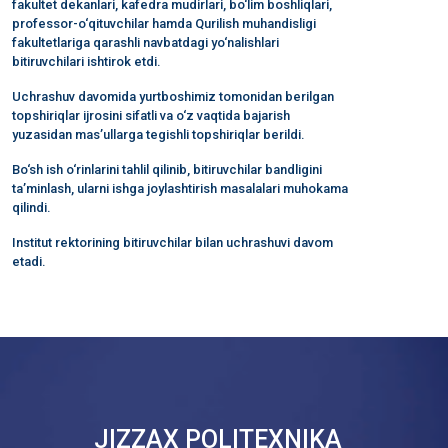
fakultet dekanlari, kafedra mudirlari, bo‘lim boshliqlari,
professor-o‘qituvchilar hamda Qurilish muhandisligi
fakultetlariga qarashli navbatdagi yo‘nalishlari
bitiruvchilari ishtirok etdi.
Uchrashuv davomida yurtboshimiz tomonidan berilgan
topshiriqlar ijrosini sifatli va o‘z vaqtida bajarish
yuzasidan mas’ullarga tegishli topshiriqlar berildi.
Bo‘sh ish o‘rinlarini tahlil qilinib, bitiruvchilar bandligini
ta’minlash, ularni ishga joylashtirish masalalari muhokama
qilindi.
Institut rektorining bitiruvchilar bilan uchrashuvi davom
etadi.
JIZZAX POLITEXNIKA