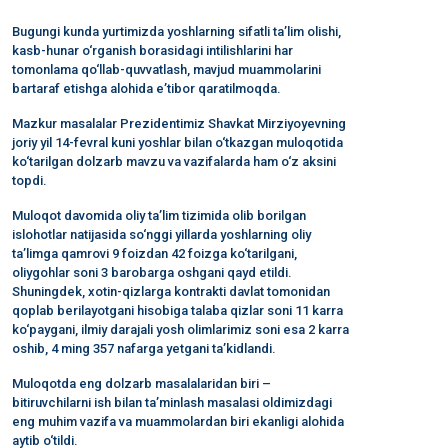
Bugungi kunda yurtimizda yoshlarning sifatli ta’lim olishi,
kasb-hunar o‘rganish borasidagi intilishlarini har
tomonlama qo‘llab-quvvatlash, mavjud muammolarini
bartaraf etishga alohida e’tibor qaratilmoqda.
Mazkur masalalar Prezidentimiz Shavkat Mirziyoyevning
joriy yil 14-fevral kuni yoshlar bilan o‘tkazgan muloqotida
ko‘tarilgan dolzarb mavzu va vazifalarda ham o‘z aksini
topdi.
Muloqot davomida oliy ta’lim tizimida olib borilgan
islohotlar natijasida so‘nggi yillarda yoshlarning oliy
ta’limga qamrovi 9 foizdan 42 foizga ko‘tarilgani,
oliygohlar soni 3 barobarga oshgani qayd etildi.
Shuningdek, xotin-qizlarga kontrakti davlat tomonidan
qoplab berilayotgani hisobiga talaba qizlar soni 11 karra
ko‘paygani, ilmiy darajali yosh olimlarimiz soni esa 2 karra
oshib, 4 ming 357 nafarga yetgani ta’kidlandi.
Muloqotda eng dolzarb masalalaridan biri –
bitiruvchilarni ish bilan ta’minlash masalasi oldimizdagi
eng muhim vazifa va muammolardan biri ekanligi alohida
aytib o‘tildi.