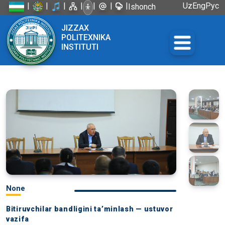
|
|
|
|
|
|
|
Uz
Eng
Рус
Ishonch
telefoni:
JIZZAX
+998 72
POLITEXNIKA
226-45-57
INSTITUTI
None
Bitiruvchilar bandligini ta’minlash — ustuvor
vazifa