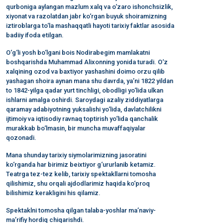
qurboniga aylangan mazlum xalq va o‘zaro ishonchsizlik,
xiyonat va razolatdan jabr ko‘rgan buyuk shoiramizning
iztiroblarga to‘la mashaqqatli hayoti tarixiy faktlar asosida
badiiy ifoda etilgan.
O‘g‘li yosh bo‘lgani bois Nodirabegim mamlakatni
boshqarishda Muhammad Alixonning yonida turadi. O‘z
xalqining ozod va baxtiyor yashashini doimo orzu qilib
yashagan shoira aynan mana shu davrda, yaʼni 1822 yildan
to 1842-yilga qadar yurt tinchligi, obodligi yo‘lida ulkan
ishlarni amalga oshirdi. Saroydagi azaliy ziddiyatlarga
qaramay adabiyotning yuksalishi yo‘lida, davlatchilikni
ijtimoiy va iqtisodiy ravnaq toptirish yo‘lida qanchalik
murakkab bo‘lmasin, bir muncha muvaffaqiyalar
qozonadi.
Mana shunday tarixiy siymolarimizning jasoratini
ko‘rganda har birimiz beixtiyor g‘ururlanib ketamiz.
Teatrga tez-tez kelib, tarixiy spektakllarni tomosha
qilishimiz, shu orqali ajdodlarimiz haqida ko‘proq
bilishimiz kerakligini his qilamiz.
Spektaklni tomosha qilgan talaba-yoshlar ma’naviy-
ma’rifiy hordiq chiqarishdi.