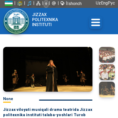
|
|
|
|
|
|
|
Uz
Eng
Рус
Ishonch
telefoni:
JIZZAX
+998 72
POLITEXNIKA
226-45-57
INSTITUTI
None
Jizzax viloyati musiqali drama teatrida Jizzax
politexnika instituti talaba-yoshlari Turob