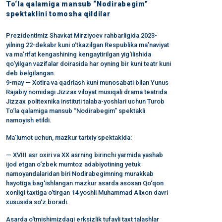
To‘la qalamiga mansub “Nodirabegim”
spektaklini tomosha qildilar
Prezidentimiz Shavkat Mirziyoev rahbarligida 2023-
yilning 22-dekabr kuni o‘tkazilgan Respublika ma’naviyat
va ma’rifat kengashining kengaytirilgan yig‘ilishida
qo‘yilgan vazifalar doirasida har oyning bir kuni teatr kuni
deb belgilangan.
9-may — Xotira va qadrlash kuni munosabati bilan Yunus
Rajabiy nomidagi Jizzax viloyat musiqali drama teatrida
Jizzax politexnika instituti talaba-yoshlari uchun Turob
To‘la qalamiga mansub “Nodirabegim” spektakli
namoyish etildi.
Ma’lumot uchun, mazkur tarixiy spektaklda:
— XVIII asr oxiri va XX asrning birinchi yarmida yashab
ijod etgan o‘zbek mumtoz adabiyotining yetuk
namoyandalaridan biri Nodirabegimning murakkab
hayotiga bag‘ishlangan mazkur asarda asosan Qo‘qon
xonligi taxtiga o‘tirgan 14 yoshli Muhammad Alixon davri
xususida so‘z boradi.
Asarda o‘tmishimizdagi erksizlik tufayli taxt talashlar