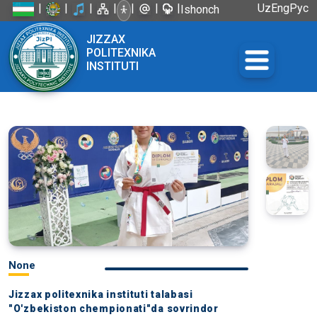
|
|
|
|
|
|
|
Uz
Eng
Рус
Ishonch
telefoni:
JIZZAX
+998 72
POLITEXNIKA
226-45-57
INSTITUTI
None
Jizzax politexnika instituti talabasi
"O'zbekiston chempionati"da sovrindor