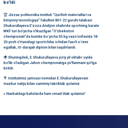
bo'ldi
🏆 Jizzax politexnika instituti "Qurilish materiallari va
kimyoviy texnologiya" fakulteti 801-22 guruhi talabasi
Shukurullayeva E’zoza Andijon shahrida sportning karate
WKF turi bo'yicha o'tkazilgan "O'zbekiston
chempionati"da kumite boʻyicha 55 kg vazn toifasida 18-
20 yosh o'rtasidagi sportchilar ichidan faxrli oʻrinni
egallab, III-darajali diplom bilan taqdirlandi.
🌍 Shuningdek, E.Shukurullayeva joriy yil oktabr oyida
bo‘lib o‘tadigan Jahon chempionatiga yo'llanmani qo'lga
kiritdi.
💐 Institutimiz jamoasi nomidan E.Shukurullayevani
mazkur natija bilan samimiy tabriklab qolamiz.
✊ Navbatdagi bahslarda ham omad tilab qolamiz!