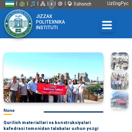
|
|
|
|
|
|
|
Uz
Eng
Рус
Ishonch
telefoni:
JIZZAX
+998 72
POLITEXNIKA
226-45-57
INSTITUTI
None
Qurilish materiallari va konstruksiyalari
kafedrasi tomonidan talabalar uchun yozgi