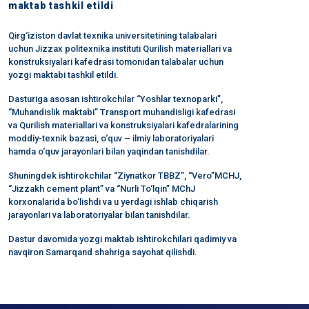
maktab tashkil etildi
Qirg‘iziston davlat texnika universitetining talabalari
uchun Jizzax politexnika instituti Qurilish materiallari va
konstruksiyalari kafedrasi tomonidan talabalar uchun
yozgi maktabi tashkil etildi.
Dasturiga asosan ishtirokchilar “Yoshlar texnoparki”,
“Muhandislik maktabi” Transport muhandisligi kafedrasi
va Qurilish materiallari va konstruksiyalari kafedralarining
moddiy-texnik bazasi, o‘quv – ilmiy laboratoriyalari
hamda o‘quv jarayonlari bilan yaqindan tanishdilar.
Shuningdek ishtirokchilar “Ziynatkor TBBZ”, “Vero”MCHJ,
“Jizzakh cement plant” va “Nurli To‘lqin” MChJ
korxonalarida bo‘lishdi va u yerdagi ishlab chiqarish
jarayonlari va laboratoriyalar bilan tanishdilar.
Dastur davomida yozgi maktab ishtirokchilari qadimiy va
navqiron Samarqand shahriga sayohat qilishdi.