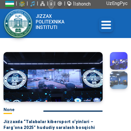
|
|
|
|
|
|
|
Uz
Eng
Рус
Ishonch
telefoni:
JIZZAX
+998 72
POLITEXNIKA
226-45-57
INSTITUTI
None
Jizzaxda “Talabalar kibersport o‘yinlari –
Farg‘ona 2025” hududiy saralash bosqichi