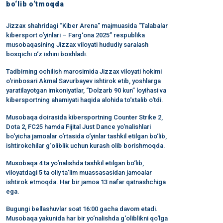
bo‘lib o‘tmoqda
Jizzax shahridagi “Kiber Arena” majmuasida “Talabalar
kibersport o‘yinlari – Farg‘ona 2025” respublika
musobaqasining Jizzax viloyati hududiy saralash
bosqichi o‘z ishini boshladi.
Tadbirning ochilish marosimida Jizzax viloyati hokimi
o‘rinbosari Akmal Savurbayev ishtirok etib, yoshlarga
yaratilayotgan imkoniyatlar, “Dolzarb 90 kun” loyihasi va
kibersportning ahamiyati haqida alohida to‘xtalib o‘tdi.
Musobaqa doirasida kibersportning Counter Strike 2,
Dota 2, FC25 hamda Fijital Just Dance yo‘nalishlari
bo‘yicha jamoalar o‘rtasida o‘yinlar tashkil etilgan bo‘lib,
ishtirokchilar g‘oliblik uchun kurash olib borishmoqda.
Musobaqa 4 ta yo‘nalishda tashkil etilgan bo‘lib,
viloyatdagi 5 ta oliy ta’lim muassasasidan jamoalar
ishtirok etmoqda. Har bir jamoa 13 nafar qatnashchiga
ega.
Bugungi bellashuvlar soat 16:00 gacha davom etadi.
Musobaqa yakunida har bir yo‘nalishda g‘oliblikni qo‘lga