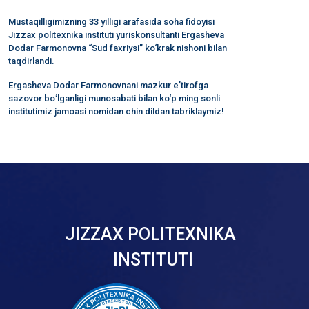
Mustaqilligimizning 33 yilligi arafasida soha fidoyisi
Jizzax politexnika instituti yuriskonsultanti Ergasheva
Dodar Farmonovna “Sud faxriysi” ko‘krak nishoni bilan
taqdirlandi.
Ergasheva Dodar Farmonovnani mazkur e’tirofga
sazovor boʻlganligi munosabati bilan ko‘p ming sonli
institutimiz jamoasi nomidan chin dildan tabriklaymiz!
JIZZAX POLITEXNIKA
INSTITUTI