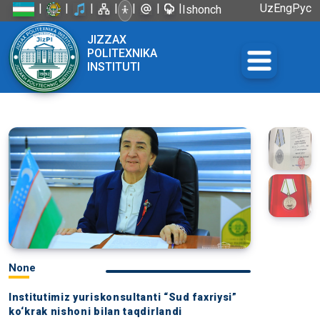
|
|
|
|
|
|
|
Uz
Eng
Рус
Ishonch
telefoni:
JIZZAX
+998 72
POLITEXNIKA
226-45-57
INSTITUTI
None
Institutimiz yuriskonsultanti “Sud faxriysi”
ko‘krak nishoni bilan taqdirlandi