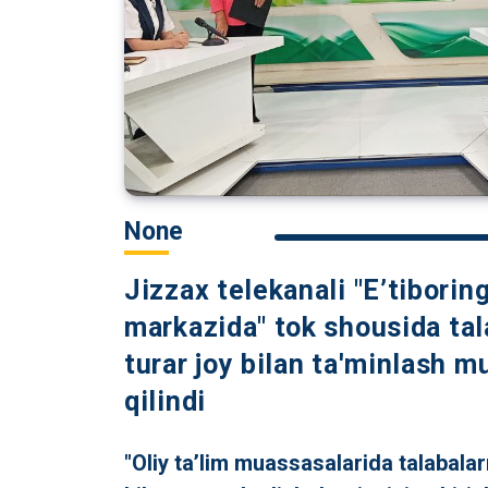
None
Jizzax telekanali "E’tiborin
markazida" tok shousida tal
turar joy bilan ta'minlash 
qilindi
"Oliy ta’lim muassasalarida talabalarn