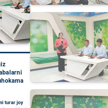
giz
abalarni
muhokama
i turar joy