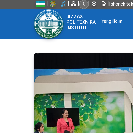
|
|
|
|
|
|
|
Ishonch tel
JIZZAX
Yangiliklar
POLITEXNIKA
INSTITUTI