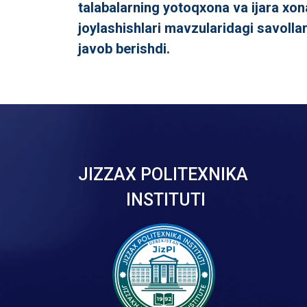
talabalarning yotoqxona va ijara xo
joylashishlari mavzularidagi savollar
javob berishdi.
JIZZAX POLITEXNIKA
INSTITUTI