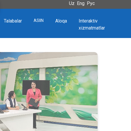
Uz
Eng
Рус
Talabalar
ASIIN
Aloqa
Interaktiv
xizmatmatlar