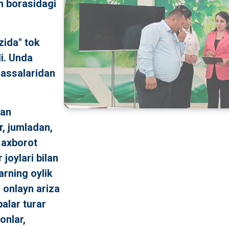
sh borasidagi
zida" tok
i. Unda
muassalaridan
lan
r, jumladan,
h axborot
r joylari bilan
arning oylik
, onlayn ariza
balar turar
onlar,