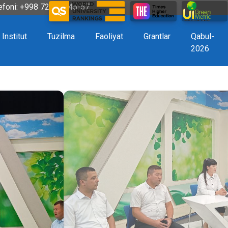
efoni: +998 72 226-45-57
Institut
Tuzilma
Faoliyat
Grantlar
Qabul-
2026