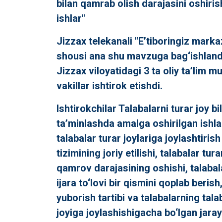
bilan qamrab olish darajasini oshiri
ishlar"
Jizzax telekanali "E’tiboringiz marka
shousi ana shu mavzuga bag‘ishland
Jizzax viloyatidagi 3 ta oliy ta’lim 
vakillar ishtirok etishdi.
Ishtirokchilar Talabalarni turar joy bi
ta’minlashda amalga oshirilgan ishla
talabalar turar joylariga joylashtiris
tizimining joriy etilishi, talabalar tura
qamrov darajasining oshishi, talabal
ijara to‘lovi bir qismini qoplab berish
yuborish tartibi va talabalarning tala
joyiga joylashishigacha bo‘lgan jaray