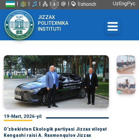
|
|
|
|
|
|
|
Uz
Eng
Рус
Ishonch
telefoni:
JIZZAX
+998 72
POLITEXNIKA
226-45-57
INSTITUTI
19-Mart, 2026-yil
O‘zbekiston Ekologik partiyasi Jizzax viloyat
Kengashi raisi A. Raxmonqulov Jizzax