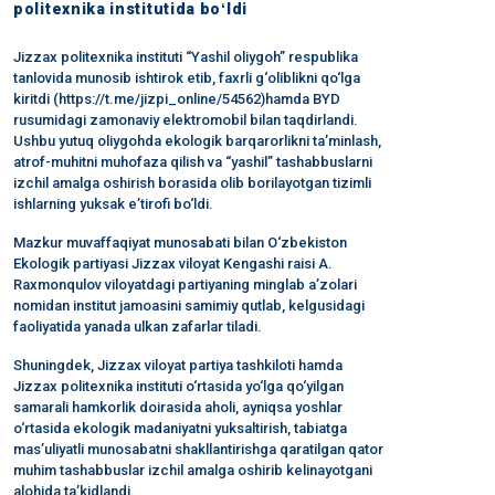
politexnika institutida boʻldi
Jizzax politexnika instituti “Yashil oliygoh” respublika
tanlovida munosib ishtirok etib, faxrli g‘oliblikni qo‘lga
kiritdi (https://t.me/jizpi_online/54562)hamda BYD
rusumidagi zamonaviy elektromobil bilan taqdirlandi.
Ushbu yutuq oliygohda ekologik barqarorlikni ta’minlash,
atrof-muhitni muhofaza qilish va “yashil” tashabbuslarni
izchil amalga oshirish borasida olib borilayotgan tizimli
ishlarning yuksak e’tirofi bo‘ldi.
Mazkur muvaffaqiyat munosabati bilan O‘zbekiston
Ekologik partiyasi Jizzax viloyat Kengashi raisi A.
Raxmonqulov viloyatdagi partiyaning minglab a’zolari
nomidan institut jamoasini samimiy qutlab, kelgusidagi
faoliyatida yanada ulkan zafarlar tiladi.
Shuningdek, Jizzax viloyat partiya tashkiloti hamda
Jizzax politexnika instituti o‘rtasida yo‘lga qo‘yilgan
samarali hamkorlik doirasida aholi, ayniqsa yoshlar
o‘rtasida ekologik madaniyatni yuksaltirish, tabiatga
mas’uliyatli munosabatni shakllantirishga qaratilgan qator
muhim tashabbuslar izchil amalga oshirib kelinayotgani
alohida ta’kidlandi.