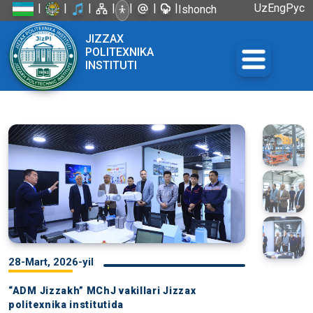
|
|
|
|
|
|
|
Uz
Eng
Рус
Ishonch
telefoni:
JIZZAX
+998 72
POLITEXNIKA
226-45-57
INSTITUTI
28-Mart, 2026-yil
“ADM Jizzakh” MChJ vakillari Jizzax
politexnika institutida