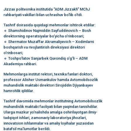
Jizzax politexnika institutida “ADM Jizzakh” MChJ
rahbariyati vakillari bilan uchrashuv bo‘lib o‘tdi.
Tashrif doirasida quyidagi mehmonlar ishtirok etdilar:
🔹 Shamshidinov Najmiddin Sayfuddinovich – Bosh
direktorning operatsiyalar bo‘yicha o‘rinbosari;
🔹 Shermatov Muzaffar Akramaliyevich – Xodimlarni
boshqarish va rivojlantirish direksiyasi direktori
o‘rinbosari;
🔹 Toshpo‘latov Sanjarbek Quvondiq o‘g‘li – ADM
Akademiya rahbari.
Mehmonlarga institut rektori, texnika fanlari doktori,
professor Alisher Usmankulov hamda Avtomobilsozlik
muhandislik maktabi direktori Sirojiddin Djiyanbayev
hamrohlik qildilar.
Tashrif davomida mehmonlar institutning Avtomobilsozlik
muhandislik maktabi faoliyati bilan yaqindan tanishdilar.
Ularga mazkur yo‘nalishda amalga oshirilayotgan ilmiy-
tadqiqot ishlari, zamonaviy laboratoriya jihozlari,
innovatsion ishlanmalar va amaliy loyihalar yuzasidan
batafsil ma’lumotlar berildi.