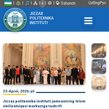
|
|
|
|
|
|
|
Uz
Eng
Рус
Ishonch
telefoni:
JIZZAX
+998 72
POLITEXNIKA
226-45-57
INSTITUTI
23-Aprel, 2026-yil
Jizzax politexnika instituti jamoasining Islom
sivilizatsiyasi markaziga tashrifi