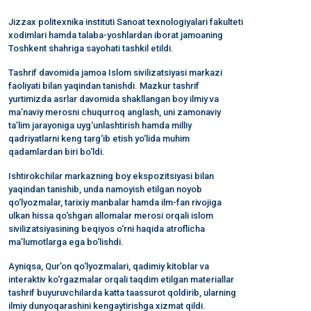
Jizzax politexnika instituti Sanoat texnologiyalari fakulteti
xodimlari hamda talaba-yoshlardan iborat jamoaning
Toshkent shahriga sayohati tashkil etildi.
Tashrif davomida jamoa Islom sivilizatsiyasi markazi
faoliyati bilan yaqindan tanishdi. Mazkur tashrif
yurtimizda asrlar davomida shakllangan boy ilmiy va
ma’naviy merosni chuqurroq anglash, uni zamonaviy
ta’lim jarayoniga uyg‘unlashtirish hamda milliy
qadriyatlarni keng targ‘ib etish yo‘lida muhim
qadamlardan biri bo‘ldi.
Ishtirokchilar markazning boy ekspozitsiyasi bilan
yaqindan tanishib, unda namoyish etilgan noyob
qo‘lyozmalar, tarixiy manbalar hamda ilm-fan rivojiga
ulkan hissa qo‘shgan allomalar merosi orqali islom
sivilizatsiyasining beqiyos o‘rni haqida atroflicha
ma’lumotlarga ega bo‘lishdi.
Ayniqsa, Qur’on qo‘lyozmalari, qadimiy kitoblar va
interaktiv ko‘rgazmalar orqali taqdim etilgan materiallar
tashrif buyuruvchilarda katta taassurot qoldirib, ularning
ilmiy dunyoqarashini kengaytirishga xizmat qildi.