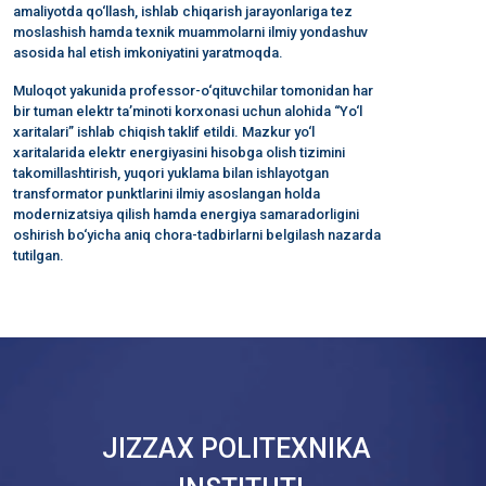
amaliyotda qo‘llash, ishlab chiqarish jarayonlariga tez
moslashish hamda texnik muammolarni ilmiy yondashuv
asosida hal etish imkoniyatini yaratmoqda.
Muloqot yakunida professor-o‘qituvchilar tomonidan har
bir tuman elektr ta’minoti korxonasi uchun alohida “Yo‘l
xaritalari” ishlab chiqish taklif etildi. Mazkur yo‘l
xaritalarida elektr energiyasini hisobga olish tizimini
takomillashtirish, yuqori yuklama bilan ishlayotgan
transformator punktlarini ilmiy asoslangan holda
modernizatsiya qilish hamda energiya samaradorligini
oshirish bo‘yicha aniq chora-tadbirlarni belgilash nazarda
tutilgan.
JIZZAX POLITEXNIKA