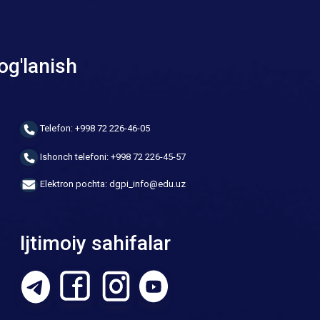
og'lanish
Telefon: +998 72 226-46-05
Ishonch telefoni: +998 72 226-45-57
Elektron pochta: dgpi_info@edu.uz
Ijtimoiy sahifalar