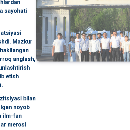
shlardan
a sayohati
atsiyasi
ishdi. Mazkur
shakllangan
rroq anglash,
unlashtirish
ib etish
i.
itsiyasi bilan
ilgan noyob
a ilm-fan
lar merosi