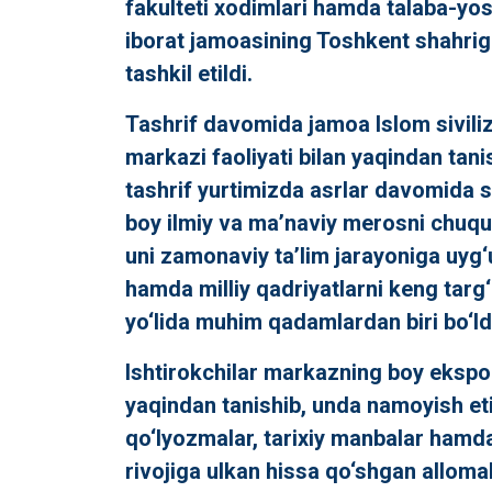
fakulteti xodimlari hamda talaba-yo
iborat jamoasining Toshkent shahrig
tashkil etildi.
Tashrif davomida jamoa Islom siviliz
markazi faoliyati bilan yaqindan tan
tashrif yurtimizda asrlar davomida 
boy ilmiy va ma’naviy merosni chuqu
uni zamonaviy ta’lim jarayoniga uyg‘
hamda milliy qadriyatlarni keng targ‘
yo‘lida muhim qadamlardan biri bo‘ld
Ishtirokchilar markazning boy ekspoz
yaqindan tanishib, unda namoyish et
qo‘lyozmalar, tarixiy manbalar hamd
rivojiga ulkan hissa qo‘shgan alloma