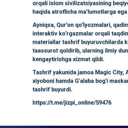
orqali islom sivilizatsiyasining beqiy
haqida atroflicha ma’lumotlarga ega 
Ayniqsa, Qur’on qo‘lyozmalari, qadim
interaktiv ko‘rgazmalar orqali taqdi
materiallar tashrif buyuruvchilarda k
taassurot qoldirib, ularning ilmiy du
kengaytirishga xizmat qildi.
Tashrif yakunida jamoa Magic City, 
xiyoboni hamda G'alaba bog'i maska
tashrif buyurdi.
https://t.me/jizpi_online/59476