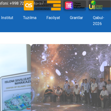
efoni: +998 72 226-45-57
Institut
Tuzilma
Faoliyat
Grantlar
Qabul-
2026