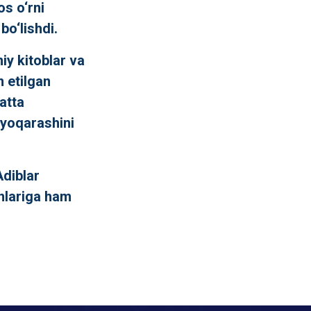
os o‘rni
bo‘lishdi.
iy kitoblar va
m etilgan
atta
nyoqarashini
Adiblar
nlariga ham