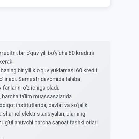
tni, bir o‘quv yili bo‘yicha 60 kreditni
kerak.
aning bir yillik o‘quv yuklamasi 60 kredit
o‘linadi. Semestr davomida talaba
fanlarini o‘z ichiga oladi.
, barcha ta’lim muassasalarida
qot institutlarida, davlat va xo‘jalik
 shamol elektr stansiyalari, ularning
 shug‘ullanuvchi barcha sanoat tashkilotlari