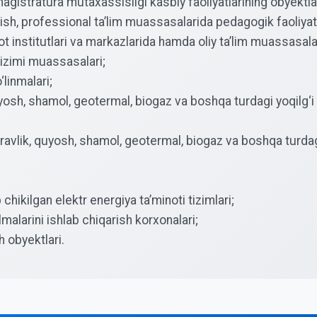
istratura mutaxassisligi kasbiy faoliyatlarining obyektla
irish, professional ta’lim muassasalarida pedagogik faoliyat
 institutlari va markazlarida hamda oliy ta’lim muassasalari
tizimi muassasalari;
linmalari;
sh, shamol, geotermal, biogaz va boshqa turdagi yoqilg‘i r
avlik, quyosh, shamol, geotermal, biogaz va boshqa turdagi 
hikilgan elektr energiya ta’minoti tizimlari;
alarini ishlab chiqarish korxonalari;
h obyektlari.