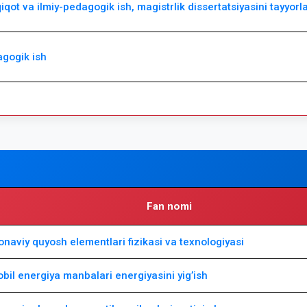
qiqot va ilmiy-pedagogik ish, magistrlik dissertatsiyasini tayyorl
agogik ish
Fan nomi
naviy quyosh elementlari fizikasi va texnologiyasi
bil energiya manbalari energiyasini yig’ish