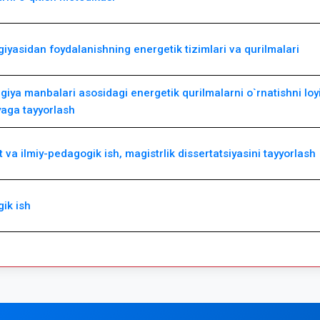
iyasidan foydalanishning energetik tizimlari va qurilmalari
giya manbalari asosidagi energetik qurilmalarni o`rnatishni loy
yaga tayyorlash
t va ilmiy-pedagogik ish, magistrlik dissertatsiyasini tayyorlash
gik ish