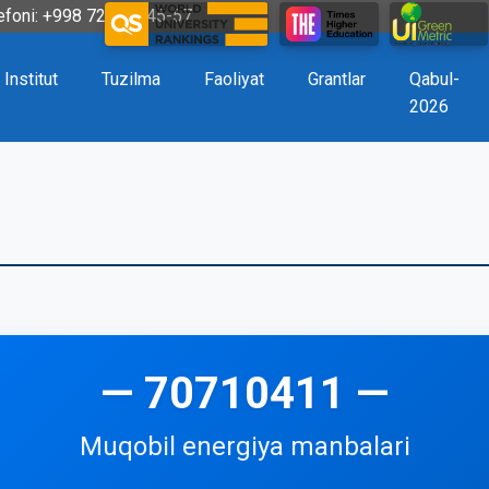
efoni: +998 72 226-45-57
Institut
Tuzilma
Faoliyat
Grantlar
Qabul-
2026
— 70710411 —
Muqobil energiya manbalari