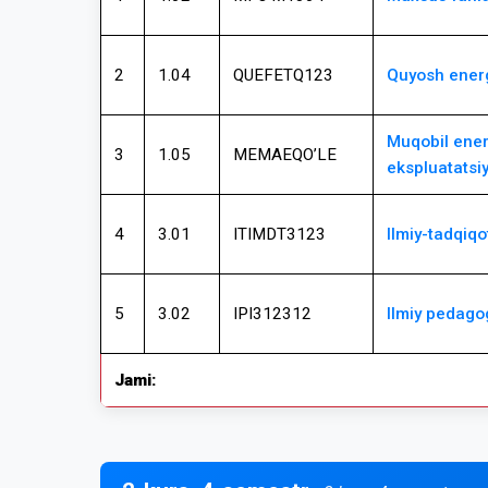
2
1.04
QUEFETQ123
Quyosh energ
Muqobil ener
3
1.05
MEMAEQO’LE
ekspluatatsi
4
3.01
ITIMDT3123
Ilmiy-tadqiqo
5
3.02
IPI312312
Ilmiy pedago
Jami: