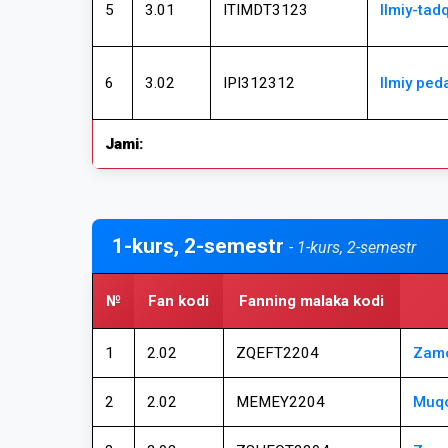
5
3.01
ITIMDT3123
Ilmiy-tad
6
3.02
IPI312312
Ilmiy ped
Jami:
1-kurs, 2-semestr
- 1-kurs, 2-semestr
№
Fan kodi
Fanning malaka kodi
1
2.02
ZQEFT2204
Zamo
2
2.02
MEMEY2204
Muqo