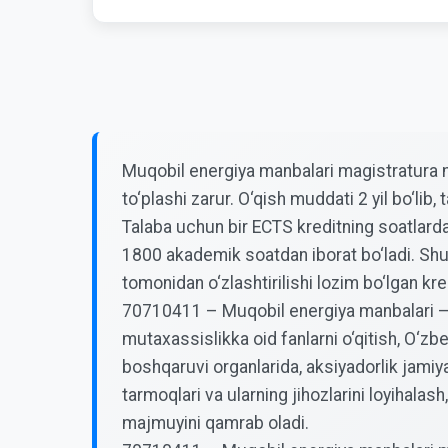
Muqobil energiya manbalari magistratura mu
to‘plashi zarur. O‘qish muddati 2 yil bo‘li
Talaba uchun bir ECTS kreditning soatlardag
1800 akademik soatdan iborat bo‘ladi. Shu
tomonidan o‘zlashtirilishi lozim bo‘lgan kred
70710411 – Muqobil energiya manbalari – “
mutaxassislikka oid fanlarni o‘qitish, O‘zb
boshqaruvi organlarida, aksiyadorlik jamiya
tarmoqlari va ularning jihozlarini loyihalas
majmuyini qamrab oladi.