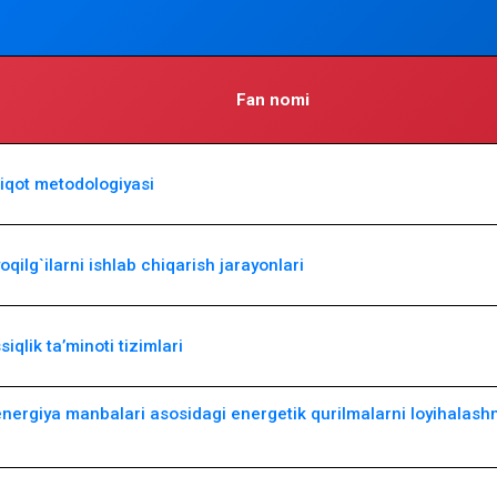
Fan nomi
qiqot metodologiyasi
oqilg`ilarni ishlab chiqarish jarayonlari
iqlik ta’minoti tizimlari
nergiya manbalari asosidagi energetik qurilmalarni loyihalash