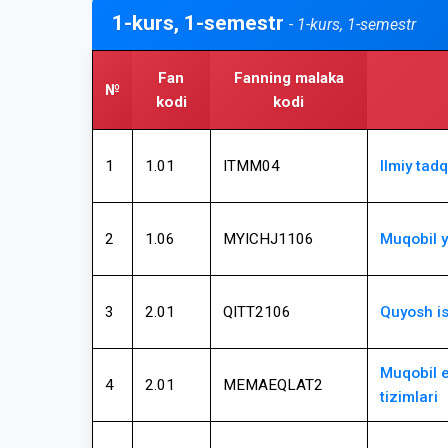
1-kurs, 1-semestr
- 1-kurs, 1-semestr
Fan
Fanning malaka
№
kodi
kodi
1
1.01
ITMM04
Ilmiy tad
2
1.06
MYICHJ1106
Muqobil y
3
2.01
QITT2106
Quyosh iss
Muqobil e
4
2.01
MEMAEQLAT2
tizimlari