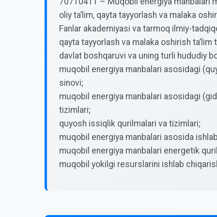
70710411 – Muqobil energiya manbalari mag
oliy ta’lim, qayta tayyorlash va malaka osh
Fanlar akademiyasi va tarmoq ilmiy-tadqiqot
qayta tayyorlash va malaka oshirish ta’lim 
davlat boshqaruvi va uning turli hududiy bo‘
muqobil energiya manbalari asosidagi (quyo
sinovi;
muqobil energiya manbalari asosidagi (gidr
tizimlari;
quyosh issiqlik qurilmalari va tizimlari;
muqobil energiya manbalari asosida ishlab c
muqobil energiya manbalari energetik qurilm
muqobil yokilgi resurslarini ishlab chiqaris