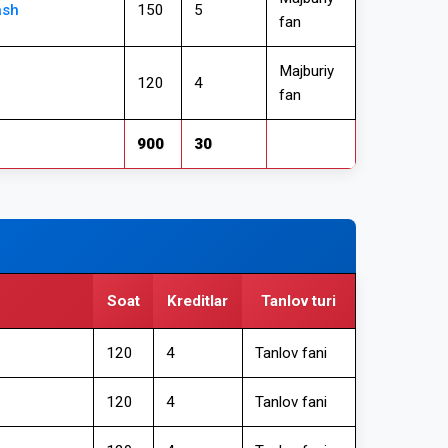
ash
150
5
fan
Majburiy
120
4
fan
900
30
Soat
Kreditlar
Tanlov turi
120
4
Tanlov fani
120
4
Tanlov fani