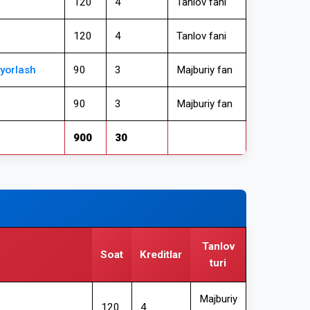
120
4
Tanlov fani
120
4
Tanlov fani
yyorlash
90
3
Majburiy fan
90
3
Majburiy fan
900
30
Tanlov
Soat
Kreditlar
turi
Majburiy
120
4