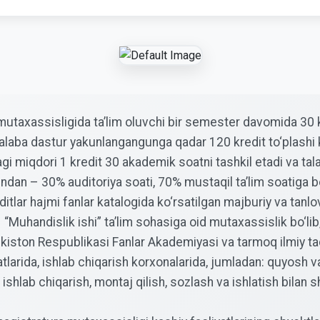
taxassisligida ta’lim oluvchi bir semester davomida 30 kredi
b, talaba dastur yakunlangangunga qadar 120 kredit to‘plashi 
i miqdori 1 kredit 30 akademik soatni tashkil etadi va talab
ndan – 30% auditoriya soati, 70% mustaqil ta’lim soatiga b
itlar hajmi fanlar katalogida ko‘rsatilgan majburiy va tanlov 
Muhandislik ishi” ta’lim sohasiga oid mutaxassislik bo‘lib
ekiston Respublikasi Fanlar Akademiyasi va tarmoq ilmiy tadqi
tlarida, ishlab chiqarish korxonalarida, jumladan: quyosh va
h, ishlab chiqarish, montaj qilish, sozlash va ishlatish bilan