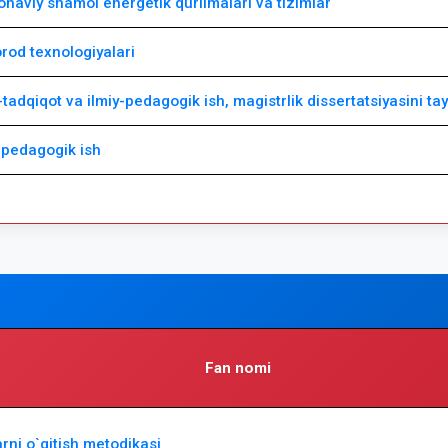
naviy shamol energetik qurilmalari va tizimlar
rod texnologiyalari
-tadqiqot va ilmiy-pedagogik ish, magistrlik dissertatsiyasini ta
y pedagogik ish
Fan nomi
rni o`qitish metodikasi