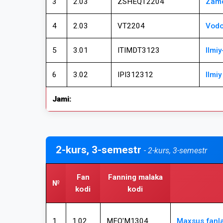
3
2.03
ZSHEQT2204
Zamo
4
2.03
VT2204
Vodo
5
3.01
ITIMDT3123
Ilmiy
6
3.02
IPI312312
Ilmi
Jami:
2-kurs, 3-semestr
- 2-kurs, 3-semestr
Fan
Fanning malaka
№
kodi
kodi
1
1.02
MFO'M1304
Maxsus fanla