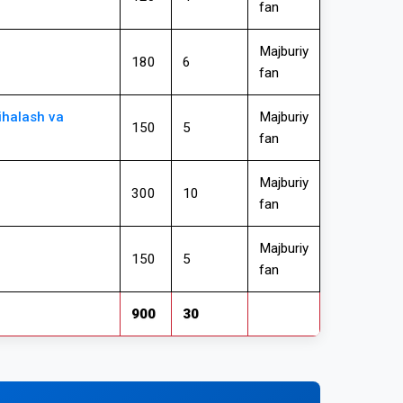
fan
Majburiy
180
6
fan
ihalash va
Majburiy
150
5
fan
Majburiy
300
10
fan
Majburiy
150
5
fan
900
30