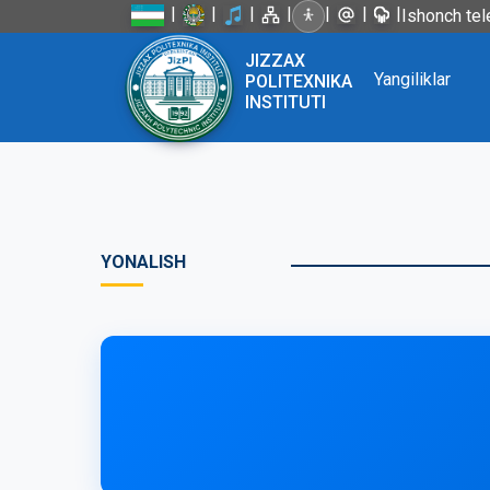
|
|
|
|
|
|
|
Ishonch tel
JIZZAX
Yangiliklar
POLITEXNIKA
INSTITUTI
YONALISH