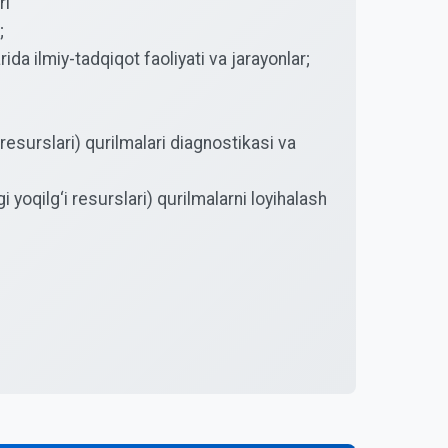
ri
;
da ilmiy-tadqiqot faoliyati va jarayonlar;
esurslari) qurilmalari diagnostikasi va
yoqilg‘i resurslari) qurilmalarni loyihalash