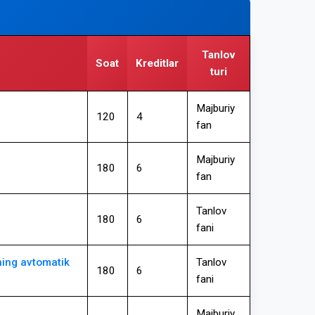
Tanlov
Soat
Kreditlar
turi
Majburiy
120
4
fan
Majburiy
180
6
fan
Tanlov
180
6
fani
ning avtomatik
Tanlov
180
6
fani
Majburiy