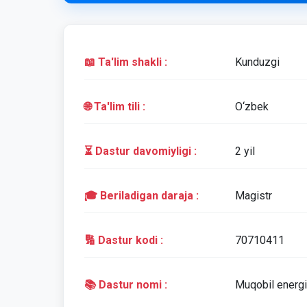
📖 Ta'lim shakli :
Kunduzgi
🌐 Ta'lim tili :
O‘zbek
⏳ Dastur davomiyligi :
2 yil
🎓 Beriladigan daraja :
Magistr
🔢 Dastur kodi :
70710411
📚 Dastur nomi :
Muqobil energi