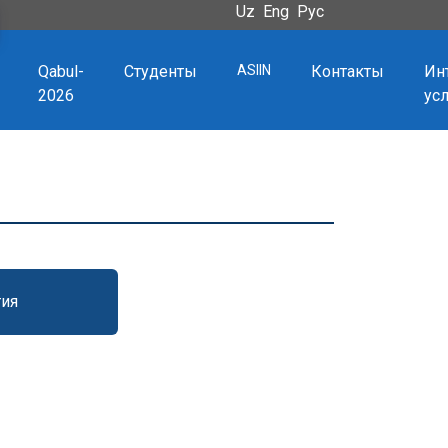
Uz
Eng
Рус
Qabul-
Студенты
ASIIN
Контакты
Ин
2026
ус
ия