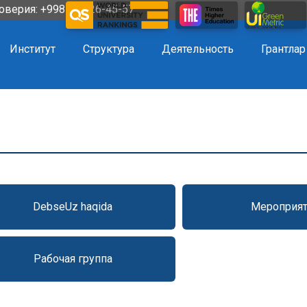
оверия: +998 72 226-45-57
Институт
Структура
Деятельность
Грантлар
DebseUz haqida
Мероприят
Рабочая группа