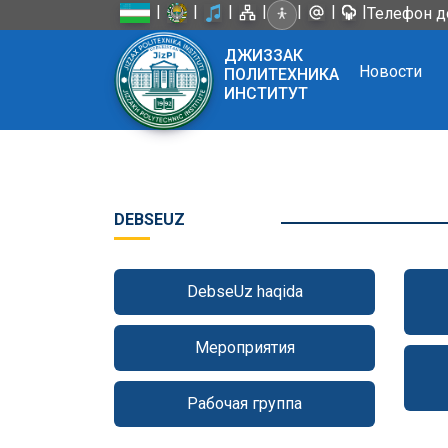
|
|
|
|
|
|
|
Телефон д
ДЖИЗЗАК
Новости
ПОЛИТЕХНИКА
ИНСТИТУТ
DEBSEUZ
DebseUz haqida
Мероприятия
Рабочая группа