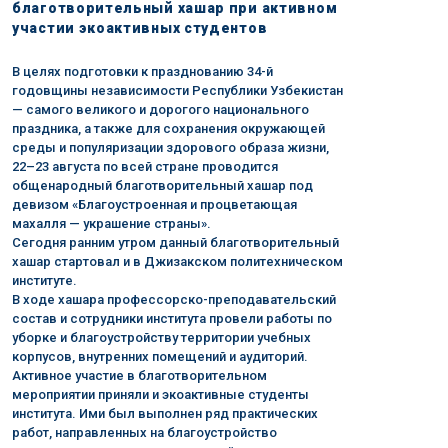
благотворительный хашар при активном
участии экоактивных студентов
В целях подготовки к празднованию 34-й
годовщины независимости Республики Узбекистан
— самого великого и дорогого национального
праздника, а также для сохранения окружающей
среды и популяризации здорового образа жизни,
22–23 августа по всей стране проводится
общенародный благотворительный хашар под
девизом «Благоустроенная и процветающая
махалля — украшение страны».
Сегодня ранним утром данный благотворительный
хашар стартовал и в Джизакском политехническом
институте.
В ходе хашара профессорско-преподавательский
состав и сотрудники института провели работы по
уборке и благоустройству территории учебных
корпусов, внутренних помещений и аудиторий.
Активное участие в благотворительном
мероприятии приняли и экоактивные студенты
института. Ими был выполнен ряд практических
работ, направленных на благоустройство