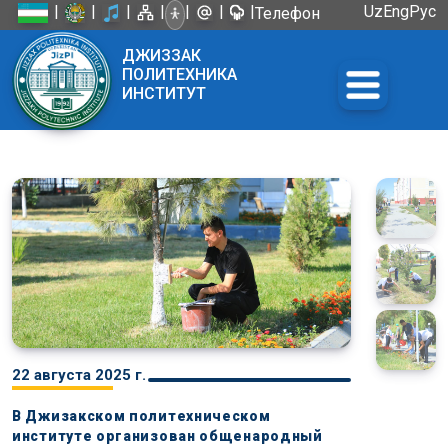
|
|
|
|
|
|
|
Uz
Eng
Рус
Телефон
доверия:
ДЖИЗЗАК
+998 72
ПОЛИТЕХНИКА
226-45-57
ИНСТИТУТ
22 августа 2025 г.
В Джизакском политехническом
институте организован общенародный