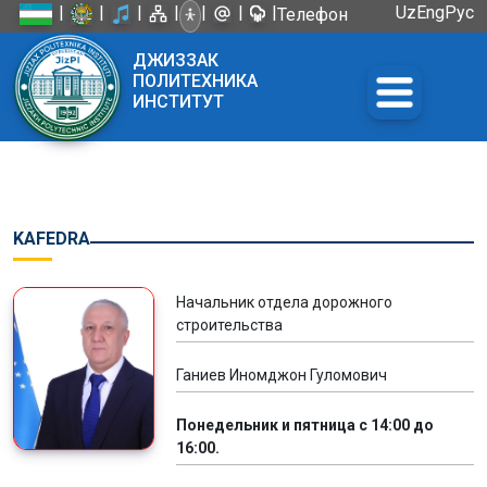
|
|
|
|
|
|
|
Uz
Eng
Рус
Телефон
доверия:
ДЖИЗЗАК
+998 72
ПОЛИТЕХНИКА
226-45-57
ИНСТИТУТ
KAFEDRA
Начальник отдела дорожного
строительства
Ганиев Иномджон Гуломович
Понедельник и пятница с 14:00 до
16:00.