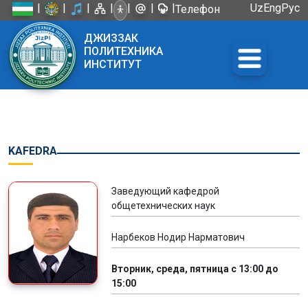
|
|
|
|
|
|
|
Uz
Eng
Рус
Телефон
доверия:
ДЖИЗЗАК
+998 72
ПОЛИТЕХНИКА
226-45-57
ИНСТИТУТ
KAFEDRA
Заведующий кафедрой
общетехнических наук
Нарбеков Нодир Нарматович
Вторник, среда, пятница с 13:00 до
15:00