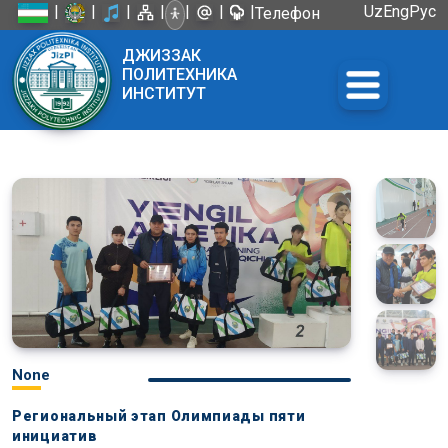
|
|
|
|
|
|
|
Uz
Eng
Рус
Телефон
доверия:
ДЖИЗЗАК
+998 72
ПОЛИТЕХНИКА
226-45-57
ИНСТИТУТ
None
Региональный этап Олимпиады пяти
инициатив