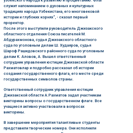
узбекского народа к развитию и процветанию. Флаг
служит напоминанием о духовных и культурных
традициях народа Узбекистана, его многовековой
истории и глубоких корнях", - сказал первый
проректор.
После этого выступили руководитель Джизакского
областного отделения Союза писателей М.
Абдурахмонова, судья Джизакского областного
суда по уголовным делам Ш. Худаяров, судья
Шароф Рашидовского районного суда по уголовным
делам К. Аловов, А. Вышел ответственный
сотрудник управления юстиции Джизакской области
Рахматовлар и подробно рассказал об истории
создания государственного флага, его месте среди
государственных символов страны.
Ответственный сотрудник управления юстиции
Джизакской области А.Рахматов задал участникам
викторины вопросы о государственном флаге. Все
учащиеся активно участвовали в вопросах
викторины.
В завершение мероприятия талантливые студенты
представили творческие номера. Они исполнили