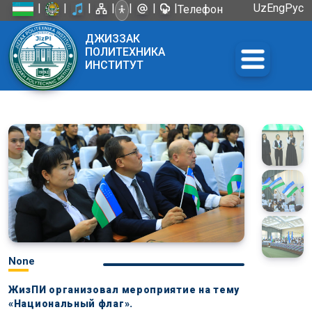
|
|
|
|
|
|
|
Uz
Eng
Рус
Телефон
доверия:
ДЖИЗЗАК
+998 72
ПОЛИТЕХНИКА
226-45-57
ИНСТИТУТ
None
ЖизПИ организовал мероприятие на тему
«Национальный флаг».