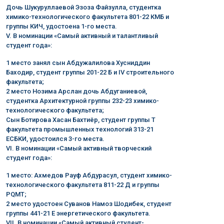
Дочь Шукуруллаевой Эзоза Файзулла, студентка
химико-технологического факультета 801-22 КМБ и
группы КИЧ, удостоена 1-го места.
V. В номинации «Самый активный и талантливый
студент года»:
1 место занял сын Абдужалилова Хусниддин
Баходир, студент группы 201-22 Б и IV строительного
факультета;
2 место Нозима Арслан дочь Абдуганиевой,
студентка Архитектурной группы 232-23 химико-
технологического факультета;
Сын Ботирова Хасан Бахтиёр, студент группы Т
факультета промышленных технологий 313-21
ЕСБКИ, удостоился 3-го места.
VI. В номинации «Самый активный творческий
студент года»:
1 место: Ахмедов Рауф Абдурасул, студент химико-
технологического факультета 811-22 Д и группы
PQMT;
2 место удостоен Суванов Намоз Шодибек, студент
группы 441-21 Е энергетического факультета.
VII. В номинации «Самый активный студент-