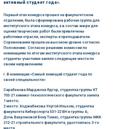
активный студент года».
Первый этап конкурса прошел на факультетском
отделении, была сформирована рабочая группа для
институтского этапа конкурса, а в состав жюри для
оценки творческих работ были привлечены
работники отрасли, эксперты и преподаватели.
Соревнования прошли на высоком уровне согласно
Положению. Согласно решению комиссии по
номинациям по итогам институтского этапа конкурса
студенты-участники заняли следующие места по
своим направлениям:
I. В номинации «Самый знающий студент года по
своей специальности»:
Сарабекова Марджона Ядгор, студентка группы КТ
703-21 химико-технологического факультета заняла
1 место;
2 место: Ходжабекова Улугой Ильхом, студентка
факультета Киберспорта 531-22 ВН и группы А;
Дочь Бахромовой Бону Томас, студентка группы МКК
212-21 строительного факультета, удостоилась 3-го
места.