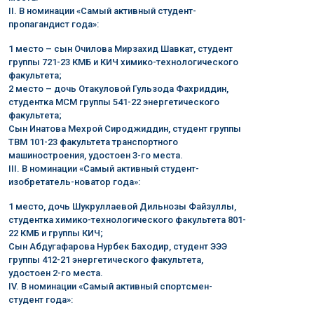
II. В номинации «Самый активный студент-
пропагандист года»:
1 место – сын Очилова Мирзахид Шавкат, студент
группы 721-23 КМБ и КИЧ химико-технологического
факультета;
2 место – дочь Отакуловой Гульзода Фахриддин,
студентка МСМ группы 541-22 энергетического
факультета;
Сын Инатова Мехрой Сироджиддин, студент группы
ТВМ 101-23 факультета транспортного
машиностроения, удостоен 3-го места.
III. В номинации «Самый активный студент-
изобретатель-новатор года»:
1 место, дочь Шукруллаевой Дильнозы Файзуллы,
студентка химико-технологического факультета 801-
22 КМБ и группы КИЧ;
Сын Абдугафарова Нурбек Баходир, студент ЭЭЭ
группы 412-21 энергетического факультета,
удостоен 2-го места.
IV. В номинации «Самый активный спортсмен-
студент года»: