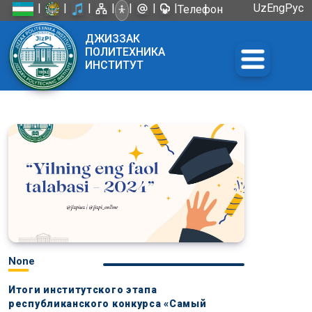
|
|
|
|
|
|
|
Uz
Eng
Рус
Телефон
доверия:
ДЖИЗЗАК
+998 72
ПОЛИТЕХНИКА
226-45-57
ИНСТИТУТ
None
Итоги институтского этапа
республиканского конкурса «Самый