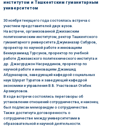
институтом и Ташкентским гуманитарным
университетом
30 ноября текущего года состоялась встреча с
участием представителей двух вузов.
На встрече, организованной Джизакским
политехническим институтом, ректор Ташкентского
гуманитарного университета Джуманазар Сабуров,
проректор по научной работе и инновациям
Бекмухаммад Турсунов, проректор по учебной
работе Джизакского политехнического института и
др. Джасурджон Насриддинов, проректор по
научной работе и инновациям Джамшид
Абдуназаров, заведующий кафедрой социальных
наук Шухрат Туратов и заведующий кафедрой
экономики и управления В.Б. Участвовал Отабек
Арзикуловов.
В ходе встречи состоялись переговоры об
установлении отношений сотрудничества, и наконец
был подписан меморандум о сотрудничестве.
Также достигнута договоренность о
сотрудничестве между университетами в
образовательной и научной деятельности.