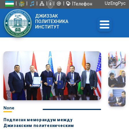
|
|
|
|
|
|
|
Uz
Eng
Рус
Телефон
доверия:
ДЖИЗЗАК
+998 72
ПОЛИТЕХНИКА
226-45-57
ИНСТИТУТ
None
Подписан меморандум между
Джизакским политехническим