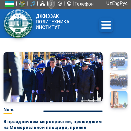
|
|
|
|
|
|
|
Uz
Eng
Рус
Телефон
доверия:
ДЖИЗЗАК
+998 72
ПОЛИТЕХНИКА
226-45-57
ИНСТИТУТ
None
В праздничном мероприятии, прошедшем
на Мемориальной площади, принял