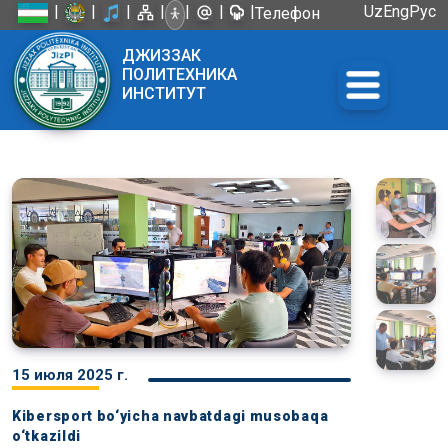
|
|
|
|
|
|
|
Uz
Eng
Рус
Телефон
доверия:
ДЖИЗЗАК
+998 72
ПОЛИТЕХНИКА
226-45-57
ИНСТИТУТ
15 июля 2025 г.
Kibersport bo‘yicha navbatdagi musobaqa
o‘tkazildi