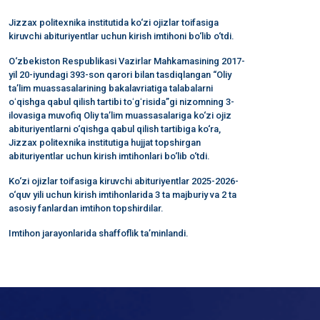
Jizzax politexnika institutida ko‘zi ojizlar toifasiga
kiruvchi abituriyentlar uchun kirish imtihoni bo‘lib o‘tdi.
O‘zbekiston Respublikasi Vazirlar Mahkamasining 2017-
yil 20-iyundagi 393-son qarori bilan tasdiqlangan “Oliy
taʼlim muassasalarining bakalavriatiga talabalarni
oʻqishga qabul qilish tartibi toʻgʻrisida”gi nizomning 3-
ilovasiga muvofiq Oliy taʼlim muassasalariga ko‘zi ojiz
abituriyentlarni o‘qishga qabul qilish tartibiga ko‘ra,
Jizzax politexnika institutiga hujjat topshirgan
abituriyentlar uchun kirish imtihonlari bo‘lib o‘tdi.
Ko‘zi ojizlar toifasiga kiruvchi abituriyentlar 2025-2026-
o‘quv yili uchun kirish imtihonlarida 3 ta majburiy va 2 ta
asosiy fanlardan imtihon topshirdilar.
Imtihon jarayonlarida shaffoflik ta’minlandi.