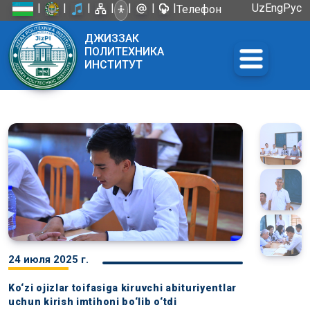
|
|
|
|
|
|
|
Uz
Eng
Рус
Телефон
доверия:
ДЖИЗЗАК
+998 72
ПОЛИТЕХНИКА
226-45-57
ИНСТИТУТ
24 июля 2025 г.
Ko‘zi ojizlar toifasiga kiruvchi abituriyentlar
uchun kirish imtihoni bo‘lib o‘tdi