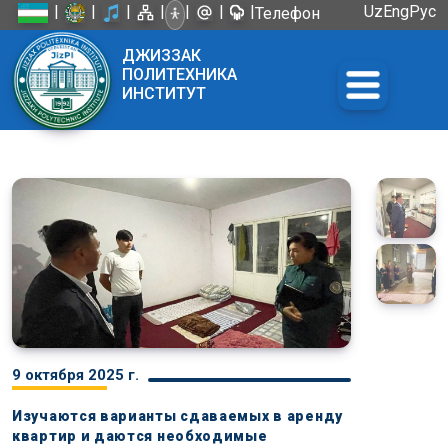
|
|
|
|
|
|
|
Uz
Eng
Рус
Телефон
доверия:
ДЖИЗЗАК
+998 72
ПОЛИТЕХНИКА
226-45-57
ИНСТИТУТ
9 октября 2025 г.
Изучаются варианты сдаваемых в аренду
квартир и даются необходимые