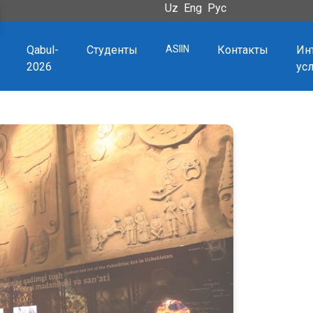
Uz
Eng
Рус
Qabul-
Студенты
ASIIN
Контакты
Ин
2026
ус