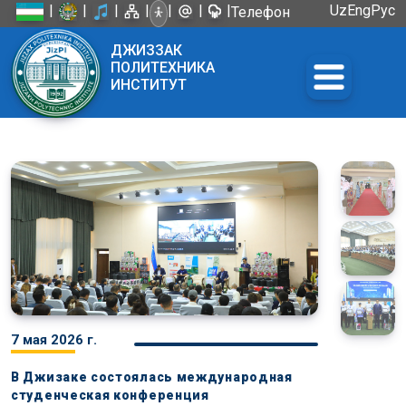
|
|
|
|
|
|
|
Uz
Eng
Рус
Телефон
доверия:
ДЖИЗЗАК
+998 72
ПОЛИТЕХНИКА
226-45-57
ИНСТИТУТ
7 мая 2026 г.
В Джизаке состоялась международная
студенческая конференция