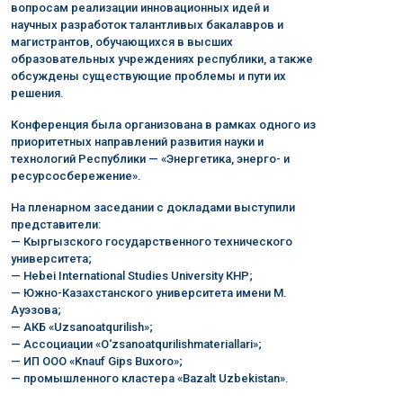
вопросам реализации инновационных идей и
научных разработок талантливых бакалавров и
магистрантов, обучающихся в высших
образовательных учреждениях республики, а также
обсуждены существующие проблемы и пути их
решения.
Конференция была организована в рамках одного из
приоритетных направлений развития науки и
технологий Республики — «Энергетика, энерго- и
ресурсосбережение».
На пленарном заседании с докладами выступили
представители:
— Кыргызского государственного технического
университета;
— Hebei International Studies University КНР;
— Южно-Казахстанского университета имени М.
Ауэзова;
— АКБ «Uzsanoatqurilish»;
— Ассоциации «O‘zsanoatqurilishmateriallari»;
— ИП ООО «Knauf Gips Buxoro»;
— промышленного кластера «Bazalt Uzbekistan».