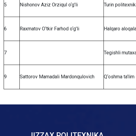
5
Nishonov Aziz Orziqul o‘g’li
Turin politexnik
6
Raxmatov O‘tkir Farhod o‘g’li
Halqaro aloqalar
7
Tegishli mutaxa
9
Sattorov Mamadali Mardonqulovich
Q‘oshma ta’lim 
JIZZAX POLITEXNIKA