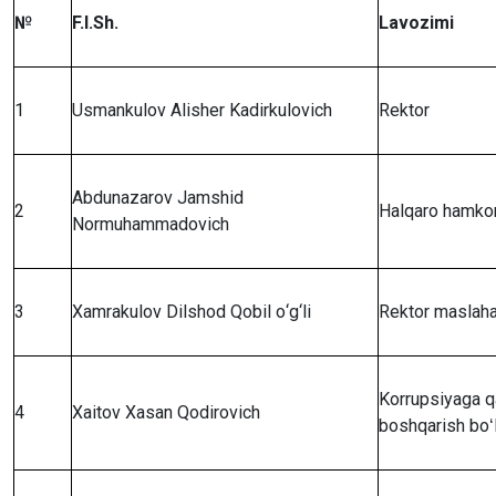
№
F.I.Sh.
Lavozimi
1
Usmankulov Alisher Kadirkulovich
Rektor
Abdunazarov Jamshid
2
Halqaro hamkorl
Normuhammadovich
3
Xamrakulov Dilshod Qobil о‘g‘li
Rektor maslaha
Korrupsiyaga q
4
Xaitov Xasan Qodirovich
boshqarish boʻl