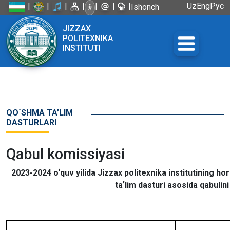
|
|
|
|
|
|
|
Uz
Eng
Рус
Ishonch
telefoni:
JIZZAX
+998 72
POLITEXNIKA
226-45-57
INSTITUTI
QO`SHMA TA’LIM
DASTURLARI
Qabul komissiyasi
2023-2024 o‘quv yilida Jizzax politexnika institutining hor
taʼlim dasturi asosida qabuli