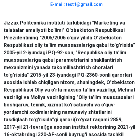
E-mail: test1@gmail.com
Jizzax Politexnika instituti tarkibidagi "Marketing va
talabalar amaliyoti bo'limi" O'zbekiston Respublikasi
Prezidentining "2005/2006 o'quv yilida O'zbekiston
Respublikasi oliy ta'lim muassasalariga qabul to'g'risida"
2005-yil 2-iyundagi PQ-92-son, "Respublika oliy ta'lim
muassasalariga qabul parametrlarini shakllantirish
mexanizmini yanada takomillashtirish choralari
to'g'risida" 2015-yil 23-iyundagi PQ-2360-sonli qarorlari
asosida ishlab chiqilgan nizom, shuningdek, O'zbekiston
Respublikasi Oliy va o'rta maxsus ta'lim vazirligi, Mehnat
vazirligi va Moliya vazirligining "Oliy ta'lim muassasalari
boshqaruv, texnik, xizmat ko'rsatuvchi va o'quv-
yordamchi xodimlarining namunaviy shtatlarini
tasdiqlash to'g'risida"gi qarori(ro'yxat raqami 2859,
2017-yil 21-fevral)ga asosan institut rektorining 2021-yil
16-oktabrdagi 320-AF-sonli buyrug'i asosida tashkil