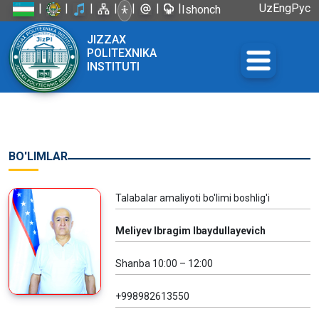
|
|
|
|
|
|
|
Uz
Eng
Рус
Ishonch
telefoni:
JIZZAX
+998 72
POLITEXNIKA
226-45-57
INSTITUTI
BO'LIMLAR
Talabalar amaliyoti bo'limi boshlig'i
Meliyev Ibragim Ibaydullayevich
Shanba 10:00 – 12:00
+998982613550