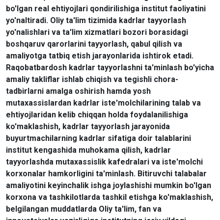
bo'lgan real ehtiyojlari qondirilishiga institut faoliyatini
yo'naltiradi. Oliy ta'lim tizimida kadrlar tayyorlash
yo'nalishlari va ta'lim xizmatlari bozori borasidagi
boshqaruv qarorlarini tayyorlash, qabul qilish va
amaliyotga tatbiq etish jarayonlarida ishtirok etadi.
Raqobatbardosh kadrlar tayyorlashni ta'minlash bo'yicha
amaliy takliflar ishlab chiqish va tegishli chora-
tadbirlarni amalga oshirish hamda yosh
mutaxassislardan kadrlar iste'molchilarining talab va
ehtiyojlaridan kelib chiqqan holda foydalanilishiga
ko'maklashish, kadrlar tayyorlash jarayonida
buyurtmachilarning kadrlar sifatiga doir talablarini
institut kengashida muhokama qilish, kadrlar
tayyorlashda mutaxassislik kafedralari va iste'molchi
korxonalar hamkorligini ta'minlash. Bitiruvchi talabalar
amaliyotini keyinchalik ishga joylashishi mumkin bo'lgan
korxona va tashkilotlarda tashkil etishga ko'maklashish,
belgilangan muddatlarda Oliy ta'lim, fan va