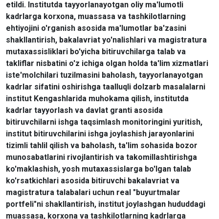
etildi. Institutda tayyorlanayotgan oliy ma'lumotli
kadrlarga korxona, muassasa va tashkilotlarning
ehtiyojini o'rganish asosida ma'lumotlar ba'zasini
shakllantirish, bakalavriat yo'nalishlari va magistratura
mutaxassisliklari bo'yicha bitiruvchilarga talab va
takliflar nisbatini o'z ichiga olgan holda ta'lim xizmatlari
iste'molchilari tuzilmasini baholash, tayyorlanayotgan
kadrlar sifatini oshirishga taalluqli dolzarb masalalarni
institut Kengashlarida muhokama qilish, institutda
kadrlar tayyorlash va davlat granti asosida
bitiruvchilarni ishga taqsimlash monitoringini yuritish,
institut bitiruvchilarini ishga joylashish jarayonlarini
tizimli tahlil qilish va baholash, ta'lim sohasida bozor
munosabatlarini rivojlantirish va takomillashtirishga
ko'maklashish, yosh mutaxassislarga bo'lgan talab
ko'rsatkichlari asosida bitiruvchi bakalavriat va
magistratura talabalari uchun real "buyurtmalar
portfeli"ni shakllantirish, institut joylashgan hududdagi
muassasa, korxona va tashkilotlarning kadrlarga