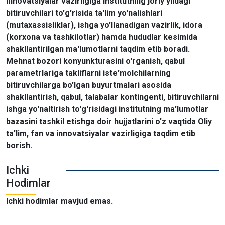
innovatsiyalar vazirligiga institutning joriy yildagi
bitiruvchilari to'g'risida ta'lim yo'nalishlari
(mutaxassisliklar), ishga yo'llanadigan vazirlik, idora
(korxona va tashkilotlar) hamda hududlar kesimida
shakllantirilgan ma'lumotlarni taqdim etib boradi.
Mehnat bozori konyunkturasini o'rganish, qabul
parametrlariga takliflarni iste'molchilarning
bitiruvchilarga bo'lgan buyurtmalari asosida
shakllantirish, qabul, talabalar kontingenti, bitiruvchilarni
ishga yo'naltirish to'g'risidagi institutning ma'lumotlar
bazasini tashkil etishga doir hujjatlarini o'z vaqtida Oliy
ta'lim, fan va innovatsiyalar vazirligiga taqdim etib
borish.
Ichki
Hodimlar
Ichki hodimlar mavjud emas.