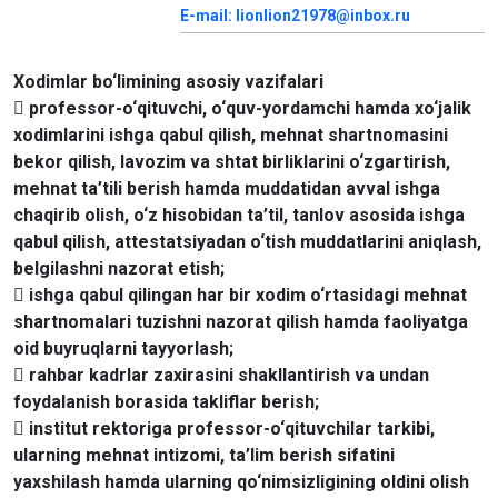
E-mail: lionlion21978@inbox.ru
Xodimlar bo‘limining asosiy vazifalari
 professor-o‘qituvchi, o‘quv-yordamchi hamda xo‘jalik
xodimlarini ishga qabul qilish, mehnat shartnomasini
bekor qilish, lavozim va shtat birliklarini o‘zgartirish,
mehnat ta’tili berish hamda muddatidan avval ishga
chaqirib olish, o‘z hisobidan ta’til, tanlov asosida ishga
qabul qilish, attestatsiyadan o‘tish muddatlarini aniqlash,
belgilashni nazorat etish;
 ishga qabul qilingan har bir xodim o‘rtasidagi mehnat
shartnomalari tuzishni nazorat qilish hamda faoliyatga
oid buyruqlarni tayyorlash;
 rahbar kadrlar zaxirasini shakllantirish va undan
foydalanish borasida takliflar berish;
 institut rektoriga professor-o‘qituvchilar tarkibi,
ularning mehnat intizomi, ta’lim berish sifatini
yaxshilash hamda ularning qo‘nimsizligining oldini olish