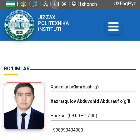
|
|
|
|
|
|
|
Uz
Eng
Рус
Ishonch
telefoni:
JIZZAX
+998 72
POLITEXNIKA
226-45-57
INSTITUTI
BO'LIMLAR
Xodimlar bo'limi boshlig'i
Xazratqulov Abduvohid Abdurauf o‘g‘li
Har kuni (09:00 – 17:00)
+998993434000