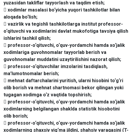
yuzasidan takliflar tayyorlash va taqdim etish;
 xodimlar masalasi bo‘yicha yuqori tashkilotlar bilan
aloqada bo‘lish;
 vazirlik va tegishli tashkilotlarga institut professor-
o‘qituvchi va xodimlarini davlat mukofotiga tavsiya qilish
ishlarini tashkil qilish;
 professor-o‘qituvchi, o‘quv-yordamchi hamda xo‘jalik
xodimlariga guvohnomalar tayyorlab berish va
guvohnomalar muddatini uzaytirilishini nazorat qilish;
 professor-o‘qituvchilar imzolarini tasdiqlash,
ma’lumotnomalar berish;
 mehnat daftarchalarini yuritish, ularni hisobini to‘g‘ri
olib borish va mehnat shartnomasi bekor qilingan yoki
tugagan xodimga o‘z vaqtida topshirish;
 professor-o‘qituvchi, o‘quv-yordamchi hamda xo‘jalik
xodimlarning belgilangan shaklda statistik hisobotini
olib borish;
 professor-o‘qituvchi, o‘quv-yordamchi hamda xo‘jalik
xodimlarning shaxsiy yig‘ma jildini, shahsiy varaqasini (T-