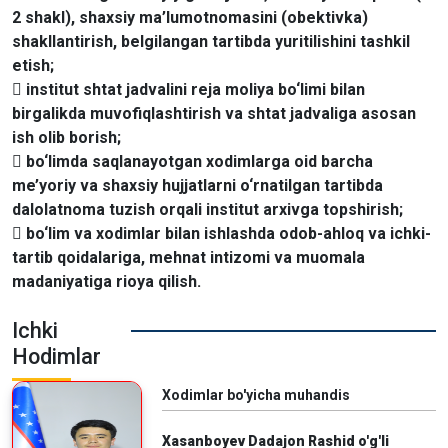
2 shakl), shaxsiy ma’lumotnomasini (obektivka)
shakllantirish, belgilangan tartibda yuritilishini tashkil
etish;
 institut shtat jadvalini reja moliya bo‘limi bilan
birgalikda muvofiqlashtirish va shtat jadvaliga asosan
ish olib borish;
 bo‘limda saqlanayotgan xodimlarga oid barcha
me’yoriy va shaxsiy hujjatlarni o‘rnatilgan tartibda
dalolatnoma tuzish orqali institut arxivga topshirish;
 bo‘lim va xodimlar bilan ishlashda odob-ahloq va ichki-
tartib qoidalariga, mehnat intizomi va muomala
madaniyatiga rioya qilish.
Ichki
Hodimlar
Xodimlar bo'yicha muhandis
Xasanboyev Dadajon Rashid o'g'li