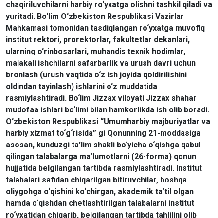
chaqiriluvchilarni harbiy ro‘yxatga olishni tashkil qiladi va
yuritadi. Bo‘lim O‘zbekiston Respublikasi Vazirlar
Mahkamasi tomonidan tasdiqlangan ro‘yxatga muvofiq
institut rektori, prorektorlar, fakultetlar dekanlari,
ularning o‘rinbosarlari, muhandis texnik hodimlar,
malakali ishchilarni safarbarlik va urush davri uchun
bronlash (urush vaqtida o‘z ish joyida qoldirilishini
oldindan tayinlash) ishlarini o‘z muddatida
rasmiylashtiradi. Bo‘lim Jizzax viloyati Jizzax shahar
mudofaa ishlari bo‘limi bilan hamkorlikda ish olib boradi.
O‘zbekiston Respublikasi “Umumharbiy majburiyatlar va
harbiy xizmat to‘g‘risida” gi Qonunning 21-moddasiga
asosan, kunduzgi ta’lim shakli bo‘yicha o‘qishga qabul
qilingan talabalarga ma’lumotlarni (26-forma) qonun
hujjatida belgilangan tartibda rasmiylashtiradi. Institut
talabalari safidan chiqarilgan bitiruvchilar, boshqa
oliygohga o‘qishini ko‘chirgan, akademik ta’til olgan
hamda o‘qishdan chetlashtirilgan talabalarni institut
ro‘yxatidan chiqarib, belgilangan tartibda tahlilini olib