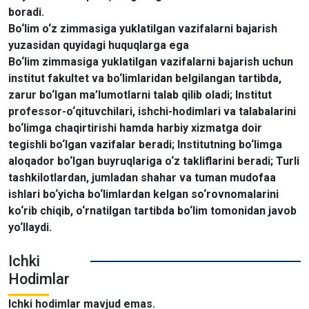
boradi.
Bo‘lim o‘z zimmasiga yuklatilgan vazifalarni bajarish
yuzasidan quyidagi huquqlarga ega
Bo‘lim zimmasiga yuklatilgan vazifalarni bajarish uchun
institut fakultet va bo‘limlaridan belgilangan tartibda,
zarur bo‘lgan ma’lumotlarni talab qilib oladi; Institut
professor-o‘qituvchilari, ishchi-hodimlari va talabalarini
bo‘limga chaqirtirishi hamda harbiy xizmatga doir
tegishli bo‘lgan vazifalar beradi; Institutning bo‘limga
aloqador bo‘lgan buyruqlariga o‘z takliflarini beradi; Turli
tashkilotlardan, jumladan shahar va tuman mudofaa
ishlari bo‘yicha bo‘limlardan kelgan so‘rovnomalarini
ko‘rib chiqib, o‘rnatilgan tartibda bo‘lim tomonidan javob
yo‘llaydi.
Ichki
Hodimlar
Ichki hodimlar mavjud emas.