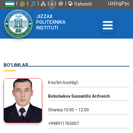
|
|
|
|
|
|
|
Uz
Eng
Рус
Ishonch
telefoni:
JIZZAX
+998 72
POLITEXNIKA
226-45-57
INSTITUTI
BO'LIMLAR
II-bo'lim boshlig'i
Bobobekov Sunnatillo Arifovich
Shanba 10:00 – 12:00
+998911765007