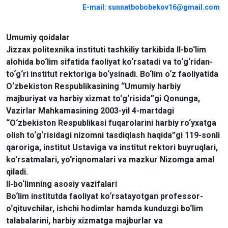
E-mail: sunnatbobobekov16@gmail.com
Umumiy qoidalar
Jizzax politexnika instituti tashkiliy tarkibida II-bo‘lim
alohida bo‘lim sifatida faoliyat ko‘rsatadi va to‘g‘ridan-
to‘g‘ri institut rektoriga bo‘ysinadi. Bo‘lim o‘z faoliyatida
O‘zbekiston Respublikasining “Umumiy harbiy
majburiyat va harbiy xizmat to‘g‘risida”gi Qonunga,
Vazirlar Mahkamasining 2003-yil 4-martdagi
“O‘zbekiston Respublikasi fuqarolarini harbiy ro‘yxatga
olish to‘g‘risidagi nizomni tasdiqlash haqida”gi 119-sonli
qaroriga, institut Ustaviga va institut rektori buyruqlari,
ko‘rsatmalari, yo‘riqnomalari va mazkur Nizomga amal
qiladi.
II-bo‘limning asosiy vazifalari
Bo‘lim institutda faoliyat ko‘rsatayotgan professor-
o‘qituvchilar, ishchi hodimlar hamda kunduzgi bo‘lim
talabalarini, harbiy xizmatga majburlar va