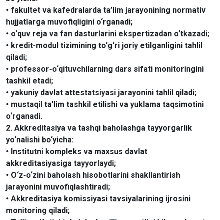
• fakultet va kafedralarda ta’lim jarayonining normativ
hujjatlarga muvofiqligini o‘rganadi;
• o‘quv reja va fan dasturlarini ekspertizadan o‘tkazadi;
• kredit-modul tizimining to‘g‘ri joriy etilganligini tahlil
qiladi;
• professor-o‘qituvchilarning dars sifati monitoringini
tashkil etadi;
• yakuniy davlat attestatsiyasi jarayonini tahlil qiladi;
• mustaqil ta’lim tashkil etilishi va yuklama taqsimotini
o‘rganadi.
2. Akkreditasiya va tashqi baholashga tayyorgarlik
yo‘nalishi bo‘yicha:
• Institutni kompleks va maxsus davlat
akkreditasiyasiga tayyorlaydi;
• O‘z-o‘zini baholash hisobotlarini shakllantirish
jarayonini muvofiqlashtiradi;
• Akkreditasiya komissiyasi tavsiyalarining ijrosini
monitoring qiladi;