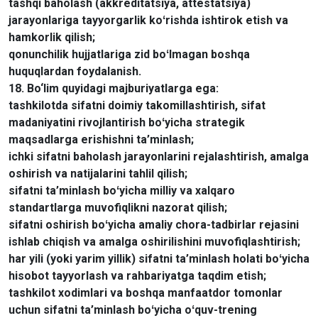
tashqi baholash (akkreditatsiya, attestatsiya)
jarayonlariga tayyorgarlik koʻrishda ishtirok etish va
hamkorlik qilish;
qonunchilik hujjatlariga zid boʻlmagan boshqa
huquqlardan foydalanish.
18. Bo‘lim quyidagi majburiyatlarga ega:
tashkilotda sifatni doimiy takomillashtirish, sifat
madaniyatini rivojlantirish boʻyicha strategik
maqsadlarga erishishni ta’minlash;
ichki sifatni baholash jarayonlarini rejalashtirish, amalga
oshirish va natijalarini tahlil qilish;
sifatni ta’minlash boʻyicha milliy va xalqaro
standartlarga muvofiqlikni nazorat qilish;
sifatni oshirish boʻyicha amaliy chora-tadbirlar rejasini
ishlab chiqish va amalga oshirilishini muvofiqlashtirish;
har yili (yoki yarim yillik) sifatni ta’minlash holati boʻyicha
hisobot tayyorlash va rahbariyatga taqdim etish;
tashkilot xodimlari va boshqa manfaatdor tomonlar
uchun sifatni ta’minlash boʻyicha oʻquv-trening