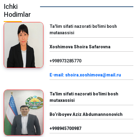
Ichki
Hodimlar
Ta'lim sifati nazorati bo'limi bosh
mutaxassisi
Xoshimova Shoira Safarovna
+998973285770
E-mail: shoira.xoshimova@mail.ru
Ta'lim sifati nazorati bo'limi bosh
mutaxassisi
Bo‘riboyev Aziz Abdumannonovich
+998945700987