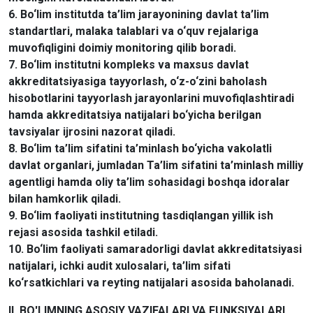
6. Bo‘lim institutda ta’lim jarayonining davlat ta’lim
standartlari, malaka talablari va o‘quv rejalariga
muvofiqligini doimiy monitoring qilib boradi.
7. Bo‘lim institutni kompleks va maxsus davlat
akkreditatsiyasiga tayyorlash, o‘z-o‘zini baholash
hisobotlarini tayyorlash jarayonlarini muvofiqlashtiradi
hamda akkreditatsiya natijalari bo‘yicha berilgan
tavsiyalar ijrosini nazorat qiladi.
8. Bo‘lim ta’lim sifatini ta’minlash bo‘yicha vakolatli
davlat organlari, jumladan Ta’lim sifatini ta’minlash milliy
agentligi hamda oliy ta’lim sohasidagi boshqa idoralar
bilan hamkorlik qiladi.
9. Bo‘lim faoliyati institutning tasdiqlangan yillik ish
rejasi asosida tashkil etiladi.
10. Bo‘lim faoliyati samaradorligi davlat akkreditatsiyasi
natijalari, ichki audit xulosalari, ta’lim sifati
ko‘rsatkichlari va reyting natijalari asosida baholanadi.
II. BO'LIMNING ASOSIY VAZIFALARI VA FUNKSIYALARI