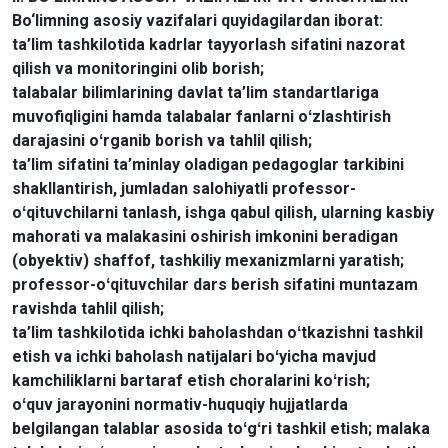
Bo‘limning asosiy vazifalari quyidagilardan iborat:
ta’lim tashkilotida kadrlar tayyorlash sifatini nazorat
qilish va monitoringini olib borish;
talabalar bilimlarining davlat ta’lim standartlariga
muvofiqligini hamda talabalar fanlarni oʻzlashtirish
darajasini oʻrganib borish va tahlil qilish;
ta’lim sifatini ta’minlay oladigan pedagoglar tarkibini
shakllantirish, jumladan salohiyatli professor-
oʻqituvchilarni tanlash, ishga qabul qilish, ularning kasbiy
mahorati va malakasini oshirish imkonini beradigan
(obyektiv) shaffof, tashkiliy mexanizmlarni yaratish;
professor-oʻqituvchilar dars berish sifatini muntazam
ravishda tahlil qilish;
ta’lim tashkilotida ichki baholashdan oʻtkazishni tashkil
etish va ichki baholash natijalari boʻyicha mavjud
kamchiliklarni bartaraf etish choralarini koʻrish;
oʻquv jarayonini normativ-huquqiy hujjatlarda
belgilangan talablar asosida toʻgʻri tashkil etish; malaka