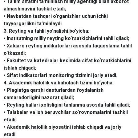
• Ta’lim sifatini ta’minlash milliy agentligi bilan axborot
almashinuvini tashkil etadi;
• Navbatdan tashqari o‘rganishlar uchun ichki
tayyorgarlikni ta’minlaydi.
3. Reyting va tahlil yo‘nalishi bo‘yicha:
• Institutning milliy reyting ko‘rsatkichlarini tahlil qiladi;
• Xalqaro reyting indikatorlari asosida taqqoslama tahlil
o‘tkazadi;
• Fakultet va kafedralar kesimida sifat ko‘rsatkichlarini
ishlab chiqadi;
• Sifat indikatorlari monitoring tizimini joriy etadi.
4. Akademik halollik va baholash tizimi bo‘yicha:
• Plagiatga qarshi dasturlardan foydalanish
samaradorligini nazorat qiladi;
• Reyting ballari xolisligini tanlanma asosda tahlil qiladi;
• Talabalar va ish beruvchilar so‘rovnomalarini tashkil
etadi;
• Akademik halollik siyosatini ishlab chiqadi va joriy
etadi.