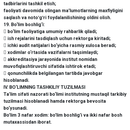
tadbirlarini tashkil etish;
faoliyati davomida olingan ma’lumotlarning maxfiyligini
saqlash va notoʻgʻri foydalanilishining oldini olish.
19. Bo‘lim boshlig‘i:
 bo‘lim faoliyatiga umumiy rahbarlik qiladi;
 ish rejalarini tasdiqlash uchun rektorga kiritadi;
 ichki audit natijalari bo‘yicha rasmiy xulosa beradi;
 xodimlar o‘rtasida vazifalarni taqsimlaydi;
 akkreditasiya jarayonida institut nomidan
muvofiqlashtiruvchi sifatida ishtirok etadi;
 qonunchilikda belgilangan tartibda javobgar
hisoblanadi.
IV. BO‘LIMNING TASHKILIY TUZILMASI
Ta’lim sifati nazorati bo‘limi institutning mustaqil tarkibiy
tuzilmasi hisoblanadi hamda rektorga bevosita
bo‘ysunadi.
Bo'lim 3 nafar xodim: bo'lim boshlig'i va ikki nafar bosh
mutaxassisdan iborat.