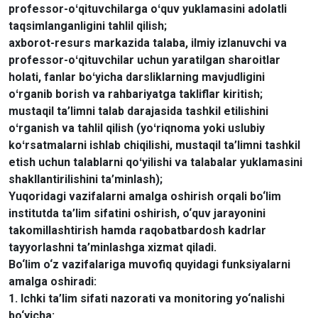
professor-oʻqituvchilarga oʻquv yuklamasini adolatli
taqsimlanganligini tahlil qilish;
axborot-resurs markazida talaba, ilmiy izlanuvchi va
professor-oʻqituvchilar uchun yaratilgan sharoitlar
holati, fanlar boʻyicha darsliklarning mavjudligini
oʻrganib borish va rahbariyatga takliflar kiritish;
mustaqil ta’limni talab darajasida tashkil etilishini
oʻrganish va tahlil qilish (yoʻriqnoma yoki uslubiy
koʻrsatmalarni ishlab chiqilishi, mustaqil ta’limni tashkil
etish uchun talablarni qoʻyilishi va talabalar yuklamasini
shakllantirilishini ta’minlash);
Yuqoridagi vazifalarni amalga oshirish orqali bo‘lim
institutda ta’lim sifatini oshirish, o‘quv jarayonini
takomillashtirish hamda raqobatbardosh kadrlar
tayyorlashni ta’minlashga xizmat qiladi.
Bo‘lim o‘z vazifalariga muvofiq quyidagi funksiyalarni
amalga oshiradi:
1. Ichki ta’lim sifati nazorati va monitoring yo‘nalishi
bo‘yicha: