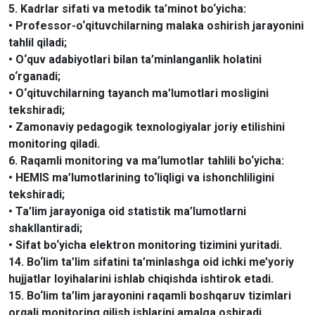
5. Kadrlar sifati va metodik ta’minot bo‘yicha:
• Professor-o‘qituvchilarning malaka oshirish jarayonini
tahlil qiladi;
• O‘quv adabiyotlari bilan ta’minlanganlik holatini
o‘rganadi;
• O‘qituvchilarning tayanch ma’lumotlari mosligini
tekshiradi;
• Zamonaviy pedagogik texnologiyalar joriy etilishini
monitoring qiladi.
6. Raqamli monitoring va ma’lumotlar tahlili bo‘yicha:
• HEMIS ma’lumotlarining to‘liqligi va ishonchliligini
tekshiradi;
• Ta’lim jarayoniga oid statistik ma’lumotlarni
shakllantiradi;
• Sifat bo‘yicha elektron monitoring tizimini yuritadi.
14. Bo‘lim ta’lim sifatini ta’minlashga oid ichki me’yoriy
hujjatlar loyihalarini ishlab chiqishda ishtirok etadi.
15. Bo‘lim ta’lim jarayonini raqamli boshqaruv tizimlari
orqali monitoring qilish ishlarini amalga oshiradi.