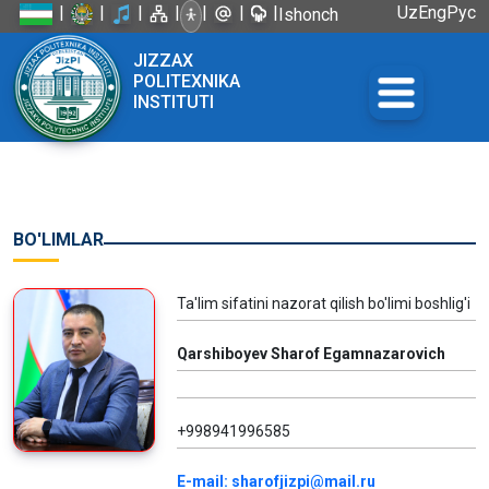
|
|
|
|
|
|
|
Uz
Eng
Рус
Ishonch
telefoni:
JIZZAX
+998 72
POLITEXNIKA
226-45-57
INSTITUTI
BO'LIMLAR
Ta'lim sifatini nazorat qilish bo'limi boshlig'i
Qarshiboyev Sharof Egamnazarovich
+998941996585
E-mail: sharofjizpi@mail.ru