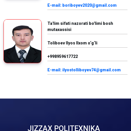
E-mail: boriboyev2020@gmail.com
Ta'lim sifati nazorati bo'limi bosh
mutaxassisi
Toliboev Ilyos Ilxom o‘g‘li
+998959617722
E-mail: ilyostolliboyev74@gmail.com
JIZZAX POLITEXNIKA