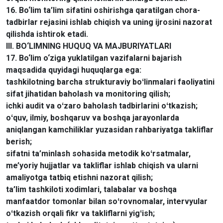
16. Bo‘lim ta’lim sifatini oshirishga qaratilgan chora-
tadbirlar rejasini ishlab chiqish va uning ijrosini nazorat
qilishda ishtirok etadi.
III. BO‘LIMNING HUQUQ VA MAJBURIYATLARI
17. Bo‘lim o‘ziga yuklatilgan vazifalarni bajarish
maqsadida quyidagi huquqlarga ega:
tashkilotning barcha strukturaviy boʻlinmalari faoliyatini
sifat jihatidan baholash va monitoring qilish;
ichki audit va oʻzaro baholash tadbirlarini oʻtkazish;
oʻquv, ilmiy, boshqaruv va boshqa jarayonlarda
aniqlangan kamchiliklar yuzasidan rahbariyatga takliflar
berish;
sifatni ta’minlash sohasida metodik koʻrsatmalar,
me’yoriy hujjatlar va takliflar ishlab chiqish va ularni
amaliyotga tatbiq etishni nazorat qilish;
ta’lim tashkiloti xodimlari, talabalar va boshqa
manfaatdor tomonlar bilan soʻrovnomalar, intervyular
oʻtkazish orqali fikr va takliflarni yigʻish;