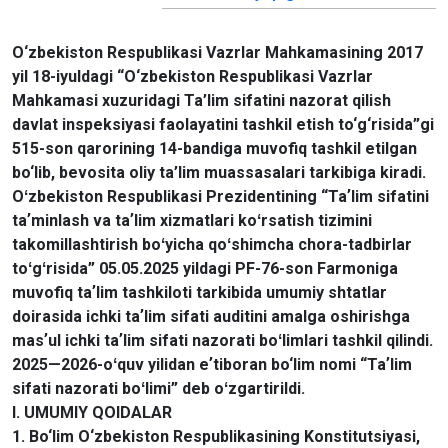
O‘zbekiston Respublikasi Vazrlar Mahkamasining 2017
yil 18-iyuldagi “O‘zbekiston Respublikasi Vazrlar
Mahkamasi xuzuridagi Ta’lim sifatini nazorat qilish
davlat inspeksiyasi faolayatini tashkil etish to‘g‘risida”gi
515-son qarorining 14-bandiga muvofiq tashkil etilgan
bo‘lib, bevosita oliy ta’lim muassasalari tarkibiga kiradi.
Oʻzbekiston Respublikasi Prezidentining “Taʼlim sifatini
taʼminlash va taʼlim xizmatlari koʻrsatish tizimini
takomillashtirish boʻyicha qoʻshimcha chora-tadbirlar
toʻgʻrisida” 05.05.2025 yildagi PF-76-son Farmoniga
muvofiq taʼlim tashkiloti tarkibida umumiy shtatlar
doirasida ichki taʼlim sifati auditini amalga oshirishga
masʼul ichki taʼlim sifati nazorati boʻlimlari tashkil qilindi.
2025—2026-oʻquv yilidan eʼtiboran bo‘lim nomi “Taʼlim
sifati nazorati boʻlimi” deb oʻzgartirildi.
I. UMUMIY QOIDALAR
1. Bo‘lim O‘zbekiston Respublikasining Konstitutsiyasi,