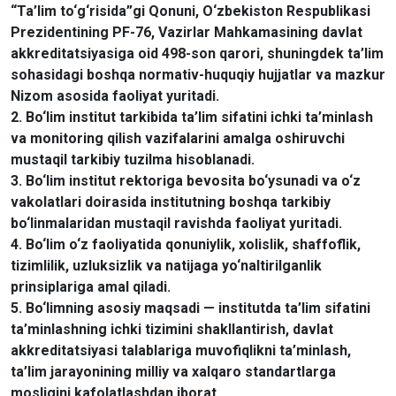
“Ta’lim to‘g‘risida”gi Qonuni, O‘zbekiston Respublikasi
Prezidentining PF-76, Vazirlar Mahkamasining davlat
akkreditatsiyasiga oid 498-son qarori, shuningdek ta’lim
sohasidagi boshqa normativ-huquqiy hujjatlar va mazkur
Nizom asosida faoliyat yuritadi.
2. Bo‘lim institut tarkibida ta’lim sifatini ichki ta’minlash
va monitoring qilish vazifalarini amalga oshiruvchi
mustaqil tarkibiy tuzilma hisoblanadi.
3. Bo‘lim institut rektoriga bevosita bo‘ysunadi va o‘z
vakolatlari doirasida institutning boshqa tarkibiy
bo‘linmalaridan mustaqil ravishda faoliyat yuritadi.
4. Bo‘lim o‘z faoliyatida qonuniylik, xolislik, shaffoflik,
tizimlilik, uzluksizlik va natijaga yo‘naltirilganlik
prinsiplariga amal qiladi.
5. Bo‘limning asosiy maqsadi — institutda ta’lim sifatini
ta’minlashning ichki tizimini shakllantirish, davlat
akkreditatsiyasi talablariga muvofiqlikni ta’minlash,
ta’lim jarayonining milliy va xalqaro standartlarga
mosligini kafolatlashdan iborat.