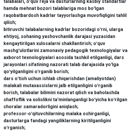
talabalari, oʻquv reja va dasturlarning kasbiy standartlar
hamda mehnat bozori talablariga mos boʻlgan
raqobatbardosh kadrlar tayyorlashga muvofiqligini tahlil
qilish;
bitiruvchi talabalarning kadrlar bozoridagi oʻrni, ularga
ehtiyoj, sohaning yashovchanlik darajasi yuzasidan
kengaytirilgan xulosalarni shakllantirish; oʻquv
mashgʻulotlarini zamonaviy pedagogik texnologiyalar va
axborot texnologiyalari asosida tashkil etilganligi, dars
jarayonlari sifatining nazorati talab darajasida yoʻlga
qoʻyilganligini oʻrganib borish;
dars oʻtish uchun ishlab chiqarishdan (amaliyotdan)
malakali mutaxassislarni jalb etilganligini oʻrganib
borish, talabalar bilimini nazorat qilish va baholashda
shaffoflik va xolislikni ta’minlanganligi boʻyicha koʻrilgan
choralar samaradorligini aniqlash;
professor-oʻqituvchilarning malaka oshirganligi,
dasturlarga fandagi yangiliklarning kiritilganligini
oʻrganish;