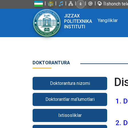
|
|
|
|
|
|
|
Ishonch tel
JIZZAX
Yangiliklar
POLITEXNIKA
INSTITUTI
DOKTORANTURA
Di
Doktorantura nizomi
Doktorantlar ma’lumotlari
1. 
Ixtisosliklar
2. 