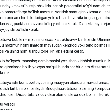
yotgan holatlarning batafsil isboti ko‘rinishida qurilgan mantiqiy b
unday «maket”ni reja shaklida, har bir paragrafini to‘g‘ri nomlab, to‘
va paragraflarga bo‘lish mavzuni yoritish mantiqiga xizmat qilish
oirasidan chiqib ketadigan yoki u bilan bilvosita bog‘langan struktu
n esa, punktlar mavzuni to‘liq yoritishi kerak. Dissertatsiya rej
oy-joyida bo‘lishi kerak.
atsiya boblari – matnning asosiy strukturaviy birliklaridir. Ularni
i, u mazmun hajmi jihatdan mavzudan kengroq yoki teng bo‘lmasli
los va uning nomi ushbu tobelikni aks etishi kerak.
zib bo‘lgach, matnning qoralamasini yozishga kirishish mumkin. K
oq qismlarga bo‘lib yozgan ma’qul, bunda har bir qism dissertats
 kerak.
atsiya ishi kompozitsiyasining muayyan standarti mavjud emas, alb
 etish tartibini o‘zi tanlaydi. Biroq dissretatsion asarning komp
chiqilgan. Dissertatsiya quyidagi elementlarga ega bo‘lishi kerak:
tul varag‘i