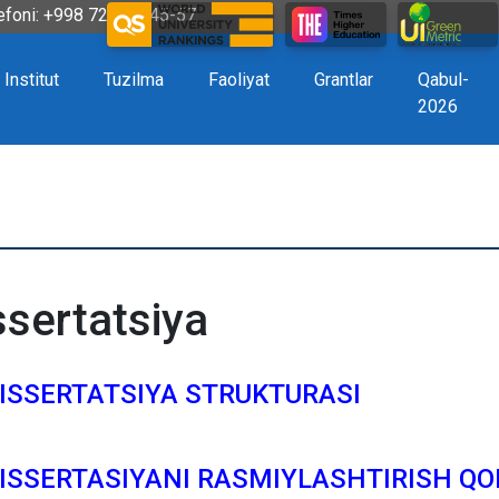
efoni: +998 72 226-45-57
Institut
Tuzilma
Faoliyat
Grantlar
Qabul-
2026
ssertatsiya
DISSERTATSIYA STRUKTURASI
DISSERTASIYANI RASMIYLASHTIRISH QO