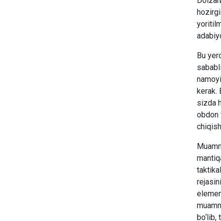
Dolzarb
hozirgi
yoritil
adabiyo
Bu yerd
sababli
namoyis
kerak.
sizda 
obdon t
chiqish
Muammo
mantiq
taktika
rejasin
element
muammol
bo‘lib,