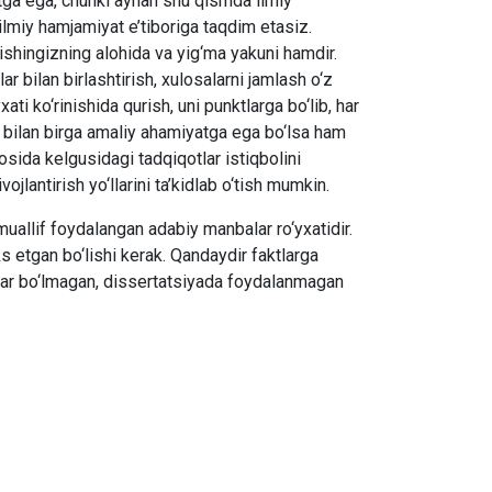
atga ega, chunki aynan shu qismda ilmiy
ilmiy hamjamiyat e’tiboriga taqdim etasiz.
z,ishingizning alohida va yig‘ma yakuni hamdir.
r bilan birlashtirish, xulosalarni jamlash o‘z
ti ko‘rinishida qurish, uni punktlarga bo‘lib, har
r bilan birga amaliy ahamiyatga ega bo‘lsa ham
osida kelgusidagi tadqiqotlar istiqbolini
vojlantirish yo‘llarini ta’kidlab o‘tish mumkin.
muallif foydalangan adabiy manbalar ro‘yxatidir.
s etgan bo‘lishi kerak. Qandaydir faktlarga
lalar bo‘lmagan, dissertatsiyada foydalanmagan