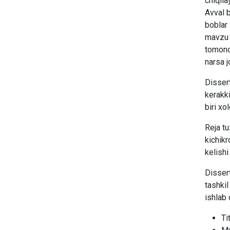
chiqila
Avval b
boblar 
mavzu d
tomonda
narsa j
Dissert
kerakk
biri xo
Reja tu
kichikr
kelishi
Dissert
tashkil
ishlab 
Ti