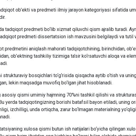
adqiqot ob’ekti va predmeti ilmiy jarayon kategoriyasi sifatida umum
ir.
a tadqiqot predmeti bo‘lib xizmat qiluvchi qism ajralib turadi. Ayn
adqiqot predmeti dissertatsion ish mavzusini belgilaydi va tutil 
t predmetini aniqlash mahorati tadqiqotchining, birinchidan, ob’e
idan, ob’ektning tashkiliy tizimiga ta’sir ko‘rsatuvchi aloqa va el
adi.
 strukturaviy bosqichlari to‘g‘risida qisqacha aytib o‘tish va unin
an, lekin maqsadga muvofiq bo‘lgan jihat hisoblanadi.
 asosiy qismi umimiy hajmning 70%ni tashkil qilishi va strukturas
Bu yerda tadqiqotingizning borishi batafsil bayon etiladi, uning ora
nligi, izchilligi, unda ortiqcha, zarur bo‘lmagan materialning yo‘qli
nadi.
atsiyaning xulosa qismi butun ish natijalari bo‘yicha qilingan xulos