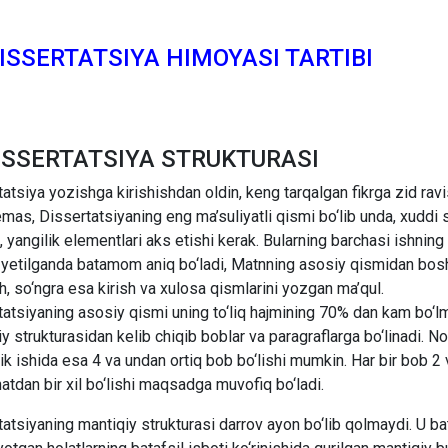
DISSERTATSIYA HIMOYASI TARTIBI
DISSERTATSIYA STRUKTURASI
atsiya yozishga kirishishdan oldin, keng tarqalgan fikrga zid ravi
mas, Dissertatsiyaning eng ma’suliyatli qismi bo‘lib unda, xuddi 
ri, yangilik elementlari aks etishi kerak. Bularning barchasi ishni
 yetilganda batamom aniq bo‘ladi, Matnning asosiy qismidan boshl
h, so‘ngra esa kirish va xulosa qismlarini yozgan ma’qul.
atsiyaning asosiy qismi uning to‘liq hajmining 70% dan kam bo‘lm
y strukturasidan kelib chiqib boblar va paragraflarga bo‘linadi. 
ik ishida esa 4 va undan ortiq bob bo‘lishi mumkin. Har bir bob 2 
hatdan bir xil bo‘lishi maqsadga muvofiq bo‘ladi.
atsiyaning mantiqiy strukturasi darrov ayon bo‘lib qolmaydi. U b