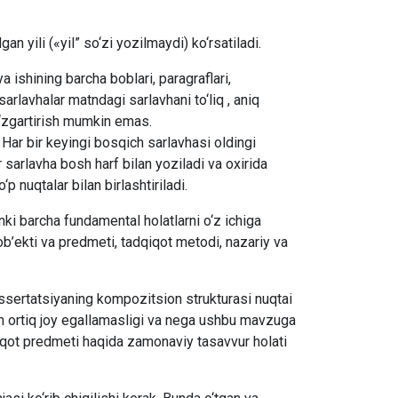
n yili («yil” so‘zi yozilmaydi) ko‘rsatiladi.
ya ishining barcha boblari, paragraflari,
sarlavhalar matndagi sarlavhani to‘liq , aniq
 o‘zgartirish mumkin emas.
. Har bir keyingi bosqich sarlavhasi oldingi
 sarlavha bosh harf bilan yoziladi va oxirida
p nuqtalar bilan birlashtiriladi.
nki barcha fundamental holatlarni o‘z ichiga
b’ekti va predmeti, tadqiqot metodi, nazariy va
Dissertatsiyaning kompozitsion strukturasi nuqtai
n ortiq joy egallamasligi va nega ushbu mavzuga
dqiqot predmeti haqida zamonaviy tasavvur holati