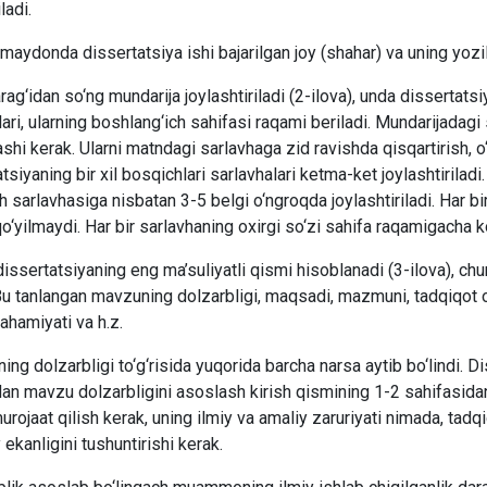
ladi.
maydonda dissertatsiya ishi bajarilgan joy (shahar) va uning yozilga
arag‘idan so‘ng mundarija joylashtiriladi (2-ilova), unda dissertatsi
lari, ularning boshlang‘ich sahifasi raqami beriladi. Mundarijadagi 
ashi kerak. Ularni matndagi sarlavhaga zid ravishda qisqartirish,
tsiyaning bir xil bosqichlari sarlavhalari ketma-ket joylashtiriladi
 sarlavhasiga nisbatan 3-5 belgi o‘ngroqda joylashtiriladi. Har bir
o‘yilmaydi. Har bir sarlavhaning oxirgi so‘zi sahifa raqamigacha ko‘
dissertatsiyaning eng ma’suliyatli qismi hisoblanadi (3-ilova), chu
Bu tanlangan mavzuning dolzarbligi, maqsadi, mazmuni, tadqiqot o
ahamiyati va h.z.
ng dolzarbligi to‘g‘risida yuqorida barcha narsa aytib bo‘lindi. 
dan mavzu dolzarbligini asoslash kirish qismining 1-2 sahifasida
urojaat qilish kerak, uning ilmiy va amaliy zaruriyati nimada, ta
ekanligini tushuntirishi kerak.