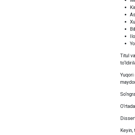
Mu
Ki
As
Xu
Bi
Il
Yo
Titul v
to‘ldiril
Yuqori 
maydon 
So‘ngra
O‘rtada
Dissert
Keyin, 