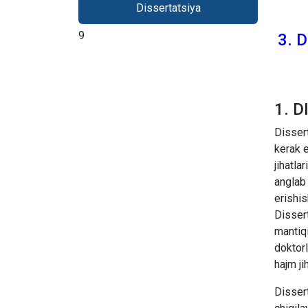
Dissertatsiya
9
3. 
1. 
Dissert
kerak e
jihatla
anglab
erishis
Dissert
mantiqi
doktorl
hajm ji
Dissert