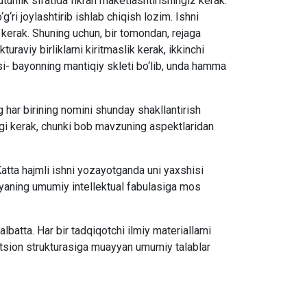
utunlik sifatida fikran maketlashtirishingiz kerak.
g‘ri joylashtirib ishlab chiqish lozim. Ishni
i kerak. Shuning uchun, bir tomondan, rejaga
raviy birliklarni kiritmaslik kerak, ikkinchi
asi- bayonning mantiqiy skleti bo‘lib, unda hamma
ng har birining nomini shunday shakllantirish
gi kerak, chunki bob mavzuning aspektlaridan
atta hajmli ishni yozayotganda uni yaxshisi
iyaning umumiy intellektual fabulasiga mos
atta. Har bir tadqiqotchi ilmiy materiallarni
ozitsion strukturasiga muayyan umumiy talablar