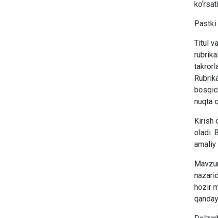
ko‘rsati
Pastki 
Titul v
rubrika
takrorl
Rubrika
bosqich
nuqta q
Kirish 
oladi. 
amaliy 
Mavzuni
nazari
hozir m
qanday 