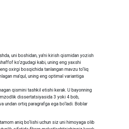
shda, uni boshidan, ya’ni kirish qismidan yozish
shaffof ko‘zgudagi kabi, uning eng yaxshi
ng eng oxirgi bosqichida tanlangan mavzu to‘liq
agan ma’qul, uning eng optimal variantiga
agan qismini tashkil etishi kerak. U bayonning
Nomzodlik dissertatsiyasida 3 yoki 4 bob,
va undan ortiq paragrafga ega bo‘ladi. Boblar
atamom aniq bo‘lishi uchun siz uni himoyaga olib