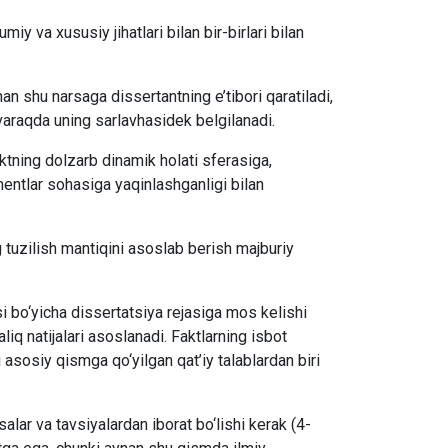
iy va xususiy jihatlari bilan bir-birlari bilan
an shu narsaga dissertantning e’tibori qaratiladi,
varaqda uning sarlavhasidek belgilanadi.
ktning dolzarb dinamik holati sferasiga,
ementlar sohasiga yaqinlashganligi bilan
g tuzilish mantiqini asoslab berish majburiy
i bo‘yicha dissertatsiya rejasiga mos kelishi
liq natijalari asoslanadi. Faktlarning isbot
gi asosiy qismga qo‘yilgan qat’iy talablardan biri
alar va tavsiyalardan iborat bo‘lishi kerak (4-