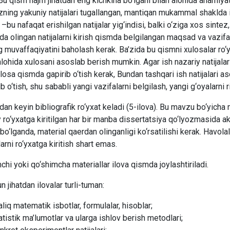
 Bu qism hajm jihatdan eng kichkina bo‘lgani bilan alohida ahamiy
zning yakuniy natijalari tugallangan, mantiqan mukammal shaklda 
–bu nafaqat erishilgan natijalar yig‘indisi, balki o‘ziga xos sinte
a olingan natijalarni kirish qismda belgilangan maqsad va vazifala
g muvaffaqiyatini baholash kerak. Ba’zida bu qismni xulosalar ro‘yxa
alohida xulosani asoslab berish mumkin. Agar ish nazariy natijala
losa qismda gapirib o‘tish kerak, Bundan tashqari ish natijalari as
ib o‘tish, shu sababli yangi vazifalarni belgilash, yangi g‘oyalarni ri
an keyin bibliografik ro‘yxat keladi (5-ilova). Bu mavzu bo‘yicha 
ro‘yxatga kiritilgan har bir manba dissertatsiya qo‘lyozmasida ak
bo‘lganda, material qaerdan olinganligi ko‘rsatilishi kerak. Havo
rni ro‘yxatga kiritish shart emas.
hi yoki qo‘shimcha materiallar ilova qismda joylashtiriladi.
jihatdan ilovalar turli-tuman:
aliq matematik isbotlar, formulalar, hisoblar;
atistik ma’lumotlar va ularga ishlov berish metodlari;