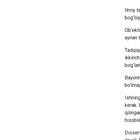
Ilmiy t
bog‘liqd
Ob’ektd
aynan t
Tadqiqo
ikkinch
bog‘lan
Bayonni
bo‘lmag
Ishning
kerak. 
qilinga
hisobla
Dissert