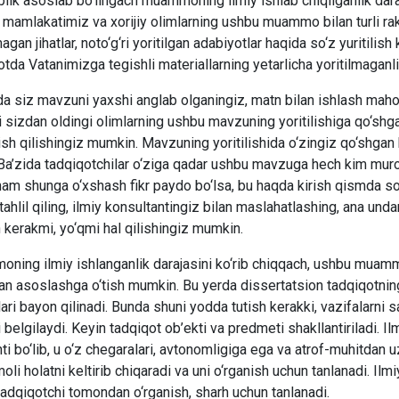
lik asoslab bo‘lingach muammoning ilmiy ishlab chiqilganlik daraja
 mamlakatimiz va xorijiy olimlarning ushbu muammo bilan turli rak
magan jihatlar, noto‘g‘ri yoritilgan adabiyotlar haqida so‘z yuritili
tda Vatanimizga tegishli materiallarning yetarlicha yoritilmaganli
a siz mavzuni yaxshi anglab olganingiz, matn bilan ishlash mahorat
 sizdan oldingi olimlarning ushbu mavzuning yoritilishiga qo‘shgan
h qilishingiz mumkin. Mavzuning yoritilishida o‘zingiz qo‘shgan 
 Ba’zida tadqiqotchilar o‘ziga qadar ushbu mavzuga hech kim muro
ham shunga o‘xshash fikr paydo bo‘lsa, bu haqda kirish qismda so
ahlil qiling, ilmiy konsultantingiz bilan maslahatlashing, ana un
 kerakmi, yo‘qmi hal qilishingiz mumkin.
ning ilmiy ishlanganlik darajasini ko‘rib chiqqach, ushbu muamm
an asoslashga o‘tish mumkin. Bu yerda dissertatsion tadqiqotning
lari bayon qilinadi. Bunda shuni yodda tutish kerakki, vazifalarni s
i belgilaydi. Keyin tadqiqot ob’ekti va predmeti shakllantiriladi. I
i bo‘lib, u o‘z chegaralari, avtonomligiga ega va atrof-muhitdan uz
i holatni keltirib chiqaradi va uni o‘rganish uchun tanlanadi. Il
 tadqiqotchi tomondan o‘rganish, sharh uchun tanlanadi.