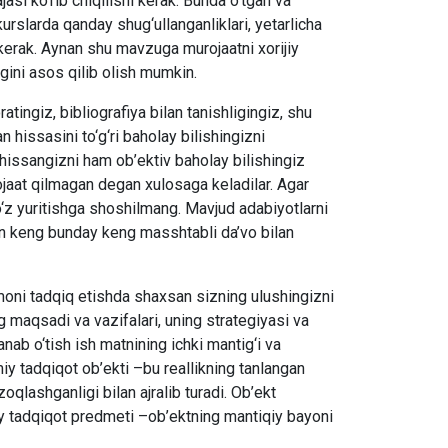
si ko‘rib chiqilishi kerak. Bunda o‘tgan va
urslarda qanday shug‘ullanganliklari, yetarlicha
sh kerak. Aynan shu mavzuga murojaatni xorijiy
gini asos qilib olish mumkin.
ingiz, bibliografiya bilan tanishligingiz, shu
 hissasini to‘g‘ri baholay bilishingizni
hissangizni ham ob’ektiv baholay bilishingiz
jaat qilmagan degan xulosaga keladilar. Agar
‘z yuritishga shoshilmang. Mavjud adabiyotlarni
dan keng bunday keng masshtabli da’vo bilan
oni tadqiq etishda shaxsan sizning ulushingizni
 maqsadi va vazifalari, uning strategiyasi va
anab o‘tish ish matnining ichki mantig‘i va
lmiy tadqiqot ob’ekti –bu reallikning tanlangan
oqlashganligi bilan ajralib turadi. Ob’ekt
miy tadqiqot predmeti –ob’ektning mantiqiy bayoni