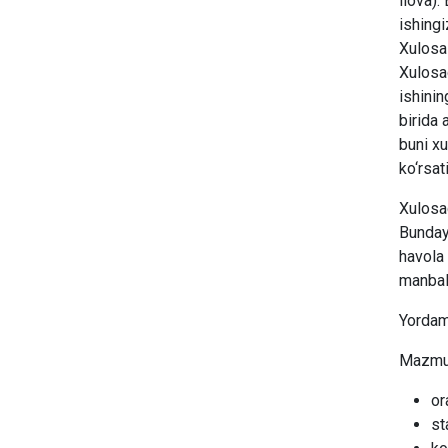
ilova).
ishingi
Xulosa 
Xulosad
ishinin
birida 
buni xu
ko‘rsat
Xulosad
Bunday 
havola 
manbala
Yordamc
Mazmun 
or
st