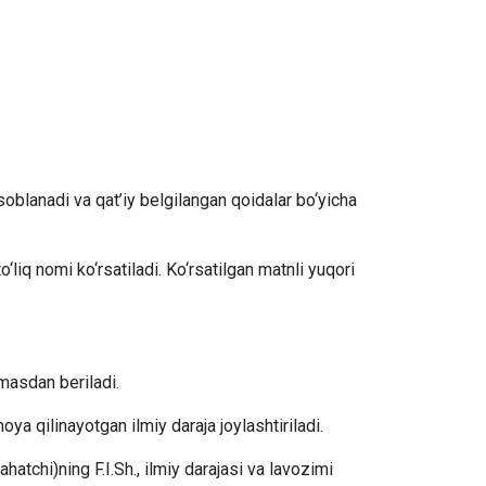
isoblanadi va qat’iy belgilangan qoidalar bo‘yicha
o‘liq nomi ko‘rsatiladi. Ko‘rsatilgan matnli yuqori
masdan beriladi.
a qilinayotgan ilmiy daraja joylashtiriladi.
hatchi)ning F.I.Sh., ilmiy darajasi va lavozimi