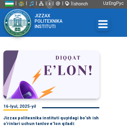
|
|
|
|
|
|
|
Uz
Eng
Рус
Ishonch
telefoni:
JIZZAX
+998 72
POLITEXNIKA
226-45-57
INSTITUTI
16-Iyul, 2025-yil
Jizzax politexnika instituti quyidagi bo‘sh ish
o‘rinlari uchun tanlov e’lon qiladi: