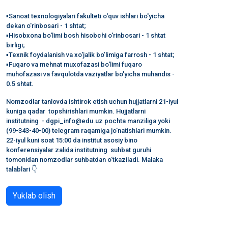
▪️Sanoat texnologiyalari fakulteti o'quv ishlari bo'yicha
dekan o'rinbosari - 1 shtat;
▪️Hisobxona bo'limi bosh hisobchi o'rinbosari - 1 shtat
birligi;
▪️Texnik foydalanish va xo'jalik bo'limiga farrosh - 1 shtat;
▪️Fuqaro va mehnat muxofazasi bo'limi fuqaro
muhofazasi va favqulotda vaziyatlar bo'yicha muhandis -
0.5 shtat.
Nomzodlar tanlovda ishtirok etish uchun hujjatlarni 21-iyul
kuniga qadar topshirishlari mumkin. Hujjatlarni
institutning - dgpi_info@edu.uz pochta manziliga yoki
(99-343-40-00) telegram raqamiga jo'natishlari mumkin.
22-iyul kuni soat 15:00 da institut asosiy bino
konferensiyalar zalida institutning suhbat guruhi
tomonidan nomzodlar suhbatdan o‘tkaziladi. Malaka
talablari 👇
Yuklab olish