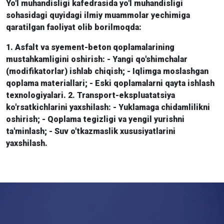
Yo'l muhandisligi kafedrasida yo'l muhandisligi
sohasidagi quyidagi ilmiy muammolar yechimiga
qaratilgan faoliyat olib borilmoqda:
1. Asfalt va syement-beton qoplamalarining
mustahkamligini oshirish: - Yangi qo'shimchalar
(modifikatorlar) ishlab chiqish; - Iqlimga moslashgan
qoplama materiallari; - Eski qoplamalarni qayta ishlash
texnologiyalari. 2. Transport-ekspluatatsiya
ko'rsatkichlarini yaxshilash: - Yuklamaga chidamlilikni
oshirish; - Qoplama tegizligi va yengil yurishni
ta'minlash; - Suv o'tkazmaslik xususiyatlarini
yaxshilash.