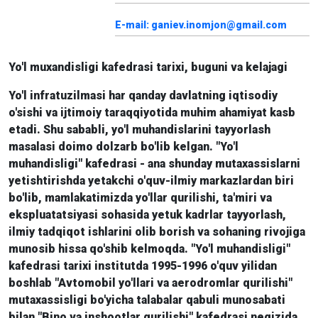
E-mail: ganiev.inomjon@gmail.com
Yo'l muxandisligi kafedrasi tarixi, buguni va kelajagi
Yo'l infratuzilmasi har qanday davlatning iqtisodiy
o'sishi va ijtimoiy taraqqiyotida muhim ahamiyat kasb
etadi. Shu sababli, yo'l muhandislarini tayyorlash
masalasi doimo dolzarb bo'lib kelgan. "Yo'l
muhandisligi" kafedrasi - ana shunday mutaxassislarni
yetishtirishda yetakchi o'quv-ilmiy markazlardan biri
bo'lib, mamlakatimizda yo'llar qurilishi, ta'miri va
ekspluatatsiyasi sohasida yetuk kadrlar tayyorlash,
ilmiy tadqiqot ishlarini olib borish va sohaning rivojiga
munosib hissa qo'shib kelmoqda. "Yo'l muhandisligi"
kafedrasi tarixi institutda 1995-1996 o'quv yilidan
boshlab "Avtomobil yo'llari va aerodromlar qurilishi"
mutaxassisligi bo'yicha talabalar qabuli munosabati
bilan "Bino va inshootlar qurilishi" kafedrasi negizida