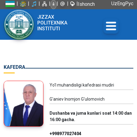
|
|
|
|
|
|
|
Uz
Eng
Рус
Ishonch
telefoni:
JIZZAX
+998 72
POLITEXNIKA
226-45-57
INSTITUTI
KAFEDRA
Yo'l muhandisligi kafedrasi mudiri
G'aniev Inomjon G'ulomovich
Dushanba va juma kunlari soat 14:00 dan
16:00 gacha.
+998977027404