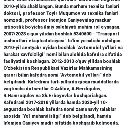
2010-yilda shakllangan. Bunda marhum texnika fanlari
doktori, professor Toyir Muqumov va texnika fanlari
nomzodi, professor Inomjon Ganiyevning mazkur
ixtisoslik bo'yicha ilmiy salohiyati muhim rol o'ynagan.
2007/2028 o'quv yilidan boshlab 5340600 - "Transport
inshootlari ekspluatatsiyasi" ta'lim yo'nalishi ochilgan.
2010-yil sentyabr oyidan boshlab "Avtomobil yo'llari va
harakat xavfsizligi" nomi bilan alohida kafedra sifatida
faoliyatini boshlagan. 2012-2013 o'quv yilidan boshlab
O'zbekiston Respublikasi Vazirlar Mahkamasining
qarori bilan kafedra nomi "Avtomobil yo'llari" deb
belgilandi. Kafedrani turli yillarda qisqa muddatlarda
vaqtincha dotsentlar O.Adilov, A.Berdiqulov,
R.Hamroqulov va Sh.Erboyevlar boshqarishgan.
Kafedrani 2017-2018 yillarda hamda 2020-yil 10-
avgustdan boshlab kafedra nomi zamonaviy talablar
asosida "Yo'l muhandisligi" deb belgilandi, hamda
In'omjon Ganiyev mudir sifatida boshqarib kelmoqda.