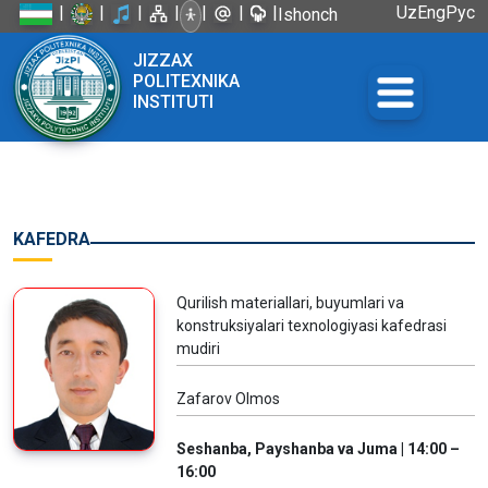
|
|
|
|
|
|
|
Uz
Eng
Рус
Ishonch
telefoni:
JIZZAX
+998 72
POLITEXNIKA
226-45-57
INSTITUTI
KAFEDRA
Qurilish materiallari, buyumlari va
konstruksiyalari texnologiyasi kafedrasi
mudiri
Zafarov Olmos
Seshanba, Payshanba va Juma | 14:00 –
16:00