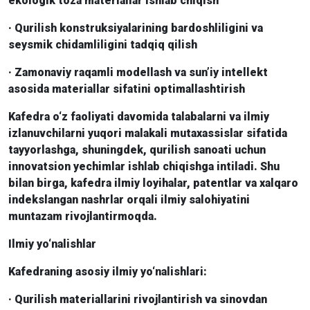
ekologik toza materiallar ishlab chiqish
· Qurilish konstruksiyalarining bardoshliligini va
seysmik chidamliligini tadqiq qilish
· Zamonaviy raqamli modellash va sun’iy intellekt
asosida materiallar sifatini optimallashtirish
Kafedra o‘z faoliyati davomida talabalarni va ilmiy
izlanuvchilarni yuqori malakali mutaxassislar sifatida
tayyorlashga, shuningdek, qurilish sanoati uchun
innovatsion yechimlar ishlab chiqishga intiladi. Shu
bilan birga, kafedra ilmiy loyihalar, patentlar va xalqaro
indekslangan nashrlar orqali ilmiy salohiyatini
muntazam rivojlantirmoqda.
Ilmiy yo‘nalishlar
Kafedraning asosiy ilmiy yo‘nalishlari:
· Qurilish materiallarini rivojlantirish va sinovdan