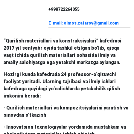
+998722264055
E-mail: olmos.zafarov@gmail.com
“Qurilish materiallari va konstruksiyalari” kafedrasi
2017 yil sentyabr oyida tashkil etilgan bo‘lib, qisqa
vaqt ichida qurilish materiallari sohasida ilmiy va
amaliy salohiyatga ega yetakchi markazga aylangan.
Hozirgi kunda kafedrada 24 professor-o‘qituvchi
faoliyat yuritadi. Ularning tajribasi va ilmiy ishlari
kafedraga quyidagi yo‘nalishlarda yetakchilik qilish
imkonini beradi:
· Qurilish materiallari va kompozitsiyalarini yaratish va
sinovdan o‘tkazish
· Innovatsion texnologiyalar yordamida mustahkam va