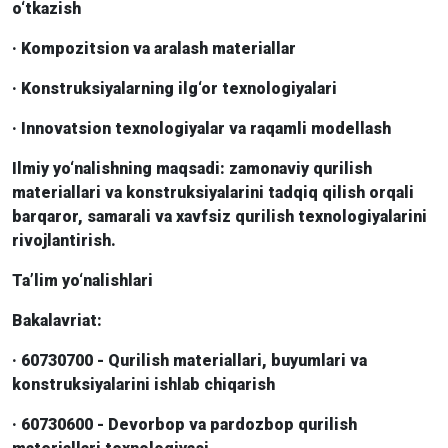
o‘tkazish
· Kompozitsion va aralash materiallar
· Konstruksiyalarning ilg‘or texnologiyalari
· Innovatsion texnologiyalar va raqamli modellash
Ilmiy yo‘nalishning maqsadi: zamonaviy qurilish
materiallari va konstruksiyalarini tadqiq qilish orqali
barqaror, samarali va xavfsiz qurilish texnologiyalarini
rivojlantirish.
Ta’lim yo‘nalishlari
Bakalavriat:
· 60730700 - Qurilish materiallari, buyumlari va
konstruksiyalarini ishlab chiqarish
· 60730600 - Devorbop va pardozbop qurilish