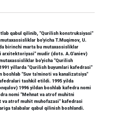
stlab qabul qilinib, "Qurilish konstruksiyasi"
u mutaxassisliklar bo'yicha T.Muqimov, U.
da birinchi marta bu mutaxassisliklar
hi arxitektoriyasi" mudir (dots. A.G'aniev)
mutaxassisliklar bo'yicha "Qurilish
991 yillarda "Qurilish buyumlari kafedrasi"
n boshlab "Suv ta'minoti va kanalizatsiya"
edralari tashkil etildi. 1995 yilda
shonqulov) 1996 yildan boshlab kafedra nomi
fedra nomi "Mehnat va atrof muhitni
t va atrof muhit muhofazasi" kafedrasi
riga talabalar qabul qilinish boshlandi.