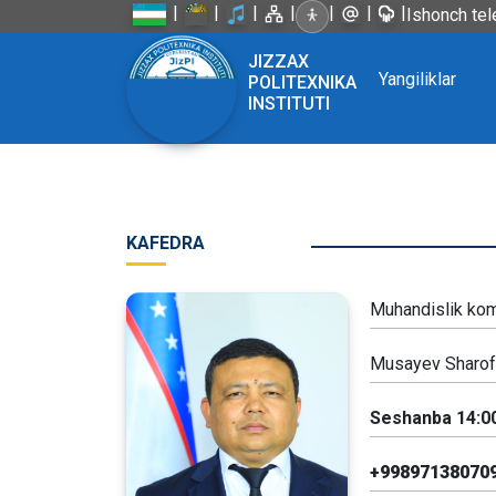
|
|
|
|
|
|
|
Ishonch tel
JIZZAX
Yangiliklar
POLITEXNIKA
INSTITUTI
KAFEDRA
Muhandislik kom
Musayev Sharof
Seshanba 14:00
+99897138070