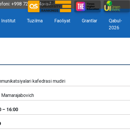
efoni: +998 72 226-45-57
Institut
Tuzilma
Faoliyat
Grantlar
Qabul-
2026
munikatsiyalari kafedrasi mudiri
 Mamarajabovich
 – 16:00
9