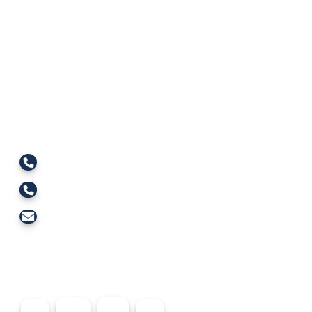
og'lanish
Telefon: +998 72 226-46-05
Ishonch telefoni: +998 72 226-45-57
Elektron pochta: dgpi_info@edu.uz
Ijtimoiy sahifalar