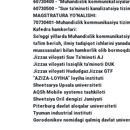
60730400 - "Muhandislik kommunikatsiyalarini
60730500 - "Suv ta'minoti kanalizatsiya tizim
MAGSTRATURA YO'NALISHI:
70730401-Muhandislik kommunikasiya tizimla
Kafedra hamkorlari:
So'nggi yillarda Muhandislik kommunikatsiya
ta'lim berish, ilmiy tadqiqot ishlarini yanad
muassasalari bilan hamkorlik olib bormoqd
Jizzax viloyati Suv Ta'minoti AJ
Jizzax viloyati Issiqlik ta'minoti DUK
Jizzax viloyati HududgazJizzax GTF
“AZIZA-LOYIHA” loyiha instituti
Shvetsarya Upsala universiteti
AQSh Mobile systems tashkiloti
Shvetsiya Oril dengizi Jamiyati
Piterburg davlat aloqalar universiteti
Tyuman industrial instituti
Gorodonikov nomidagi qalmiq davlat univer