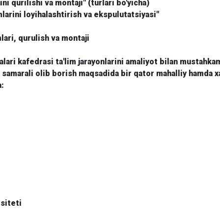
 qurilishi va montaji" (turlari bo'yicha)
larini loyihalashtirish va ekspulutatsiyasi"
ri, qurulish va montaji
lari kafedrasi ta'lim jarayonlarini amaliyot bilan mustahka
a samarali olib borish maqsadida bir qator mahalliy hamda xa
a:
siteti