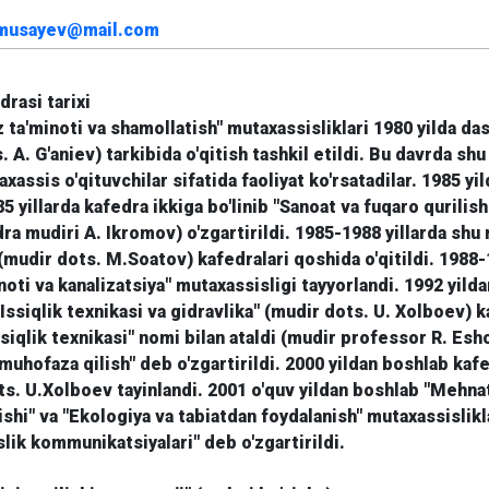
fmusayev@mail.com
asi tarixi
az ta'minoti va shamollatish" mutaxassisliklari 1980 yilda da
. A. G'aniev) tarkibida o'qitish tashkil etildi. Bu davrda sh
ssis o'qituvchilar sifatida faoliyat ko'rsatadilar. 1985 yil
85 yillarda kafedra ikkiga bo'linib "Sanoat va fuqaro qurilis
ra mudiri A. Ikromov) o'zgartirildi. 1985-1988 yillarda shu 
mudir dots. M.Soatov) kafedralari qoshida o'qitildi. 1988-1
oti va kanalizatsiya" mutaxassisligi tayyorlandi. 1992 yilda
ssiqlik texnikasi va gidravlika" (mudir dots. U. Xolboev) kaf
 issiqlik texnikasi" nomi bilan ataldi (mudir professor R. E
i muhofaza qilish" deb o'zgartirildi. 2000 yildan boshlab ka
s. U.Xolboev tayinlandi. 2001 o'quv yildan boshlab "Mehna
hi" va "Ekologiya va tabiatdan foydalanish" mutaxassislikla
ik kommunikatsiyalari" deb o'zgartirildi.