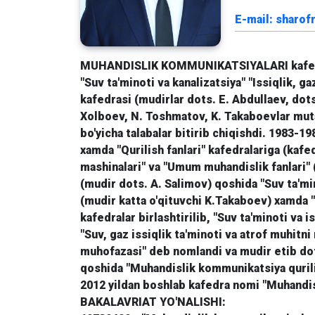
E-mail: sharo
MUHANDISLIK KOMMUNIKATSIYALARI kafedr
"Suv ta'minoti va kanalizatsiya" "Issiqlik, g
kafedrasi (mudirlar dots. E. Abdullaev, dots
Xolboev, N. Toshmatov, K. Takaboevlar mutaxa
bo'yicha talabalar bitirib chiqishdi. 1983-19
xamda "Qurilish fanlari" kafedralariga (kafed
mashinalari" va "Umum muhandislik fanlari" (
(mudir dots. A. Salimov) qoshida "Suv ta'min
(mudir katta o'qituvchi K.Takaboev) xamda "I
kafedralar birlashtirilib, "Suv ta'minoti va
"Suv, gaz issiqlik ta'minoti va atrof muhitn
muhofazasi" deb nomlandi va mudir etib dot
qoshida "Muhandislik kommunikatsiya qurilis
2012 yildan boshlab kafedra nomi "Muhandisl
BAKALAVRIAT YO'NALISHI: