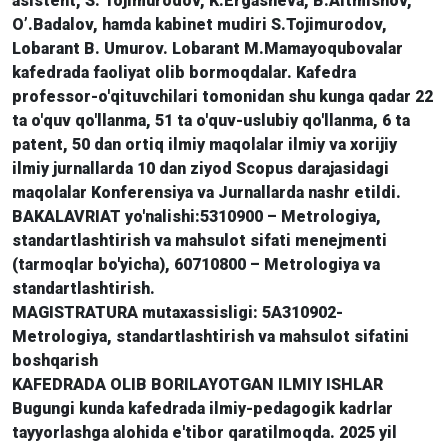
asistent, S. Tojimurodov, K.Ergasheva, B.Altmishov,
O’.Badalov, hamda kabinet mudiri S.Tojimurodov,
Lobarant B. Umurov. Lobarant M.Mamayoqubovalar
kafedrada faoliyat olib bormoqdalar. Kafedra
professor-o'qituvchilari tomonidan shu kunga qadar 22
ta o'quv qo'llanma, 51 ta o'quv-uslubiy qo'llanma, 6 ta
patent, 50 dan ortiq ilmiy maqolalar ilmiy va xorijiy
ilmiy jurnallarda 10 dan ziyod Scopus darajasidagi
maqolalar Konferensiya va Jurnallarda nashr etildi.
BAKALAVRIAT yo'nalishi:5310900 – Metrologiya,
standartlashtirish va mahsulot sifati menejmenti
(tarmoqlar bo'yicha), 60710800 – Metrologiya va
standartlashtirish.
MAGISTRATURA mutaxassisligi: 5A310902-
Metrologiya, standartlashtirish va mahsulot sifatini
boshqarish
KAFEDRADA OLIB BORILAYOTGAN ILMIY ISHLAR
Bugungi kunda kafedrada ilmiy-pedagogik kadrlar
tayyorlashga alohida e'tibor qaratilmoqda. 2025 yil