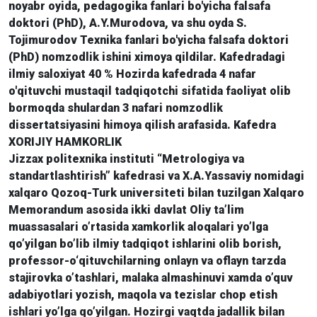
noyabr oyida, pedagogika fanlari bo'yicha falsafa
doktori (PhD), A.Y.Murodova, va shu oyda S.
Tojimurodov Texnika fanlari bo'yicha falsafa doktori
(PhD) nomzodlik ishini ximoya qildilar. Kafedradagi
ilmiy saloxiyat 40 % Hozirda kafedrada 4 nafar
o'qituvchi mustaqil tadqiqotchi sifatida faoliyat olib
bormoqda shulardan 3 nafari nomzodlik
dissertatsiyasini himoya qilish arafasida. Kafedra
XORIJIY HAMKORLIK
Jizzax politexnika instituti “Metrologiya va
standartlashtirish” kafedrasi va X.A.Yassaviy nomidagi
xalqaro Qozoq-Turk universiteti bilan tuzilgan Xalqaro
Memorandum asosida ikki davlat Oliy ta’lim
muassasalari o’rtasida xamkorlik aloqalari yo’lga
qo’yilgan bo’lib ilmiy tadqiqot ishlarini olib borish,
professor-o‘qituvchilarning onlayn va oflayn tarzda
stajirovka o’tashlari, malaka almashinuvi xamda o’quv
adabiyotlari yozish, maqola va tezislar chop etish
ishlari yo’lga qo’yilgan. Hozirgi vaqtda jadallik bilan