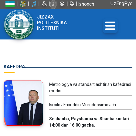
|
|
|
|
|
|
|
Uz
Eng
Рус
Ishonch
telefoni:
JIZZAX
+998 72
POLITEXNIKA
226-45-57
INSTITUTI
KAFEDRA
Metrologiya va standartlashtirish kafedrasi
mudiri
Isroilov Faxriddin Murodqosimovich
Seshanba, Payshanba va Shanba kunlari
14:00 dan 16:00 gacha.