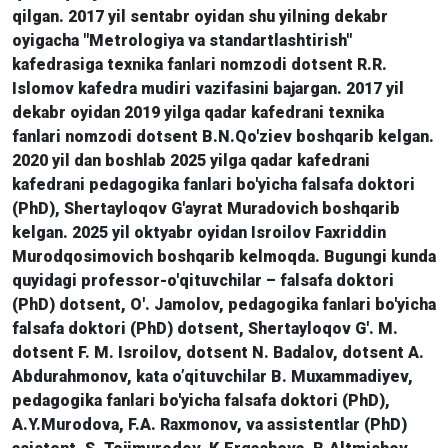
qilgan. 2017 yil sentabr oyidan shu yilning dekabr
oyigacha "Metrologiya va standartlashtirish"
kafedrasiga texnika fanlari nomzodi dotsent R.R.
Islomov kafedra mudiri vazifasini bajargan. 2017 yil
dekabr oyidan 2019 yilga qadar kafedrani texnika
fanlari nomzodi dotsent B.N.Qo'ziev boshqarib kelgan.
2020 yil dan boshlab 2025 yilga qadar kafedrani
kafedrani pedagogika fanlari bo'yicha falsafa doktori
(PhD), Shertayloqov G'ayrat Muradovich boshqarib
kelgan. 2025 yil oktyabr oyidan Isroilov Faxriddin
Murodqosimovich boshqarib kelmoqda. Bugungi kunda
quyidagi professor-o'qituvchilar – falsafa doktori
(PhD) dotsent, O'. Jamolov, pedagogika fanlari bo'yicha
falsafa doktori (PhD) dotsent, Shertayloqov G'. M.
dotsent F. M. Isroilov, dotsent N. Badalov, dotsent A.
Abdurahmonov, kata o’qituvchilar B. Muxammadiyev,
pedagogika fanlari bo'yicha falsafa doktori (PhD),
A.Y.Murodova, F.A. Raxmonov, va assistentlar (PhD)