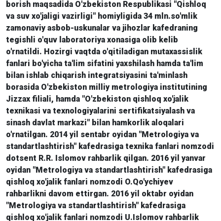
borish maqsadida O'zbekiston Respublikasi "Qishloq
va suv xo'jaligi vazirligi" homiyligida 34 mln.so'mlik
zamonaviy asbob-uskunalar va jihozlar kafedraning
tegishli o'quv laboratoriya xonasiga olib kelib
o'rnatildi. Hozirgi vaqtda o'qitiladigan mutaxassislik
fanlari bo'yicha ta'lim sifatini yaxshilash hamda ta'lim
bilan ishlab chiqarish integratsiyasini ta'minlash
borasida O'zbekiston milliy metrologiya institutining
Jizzax filiali, hamda "O'zbekiston qishloq xo'jalik
texnikasi va texnologiyalarini sertifikatsiyalash va
sinash davlat markazi" bilan hamkorlik aloqalari
o'rnatilgan. 2014 yil sentabr oyidan "Metrologiya va
standartlashtirish" kafedrasiga texnika fanlari nomzodi
dotsent R.R. Islomov rahbarlik qilgan. 2016 yil yanvar
oyidan "Metrologiya va standartlashtirish" kafedrasiga
qishloq xo'jalik fanlari nomzodi O.Qo'ychiyev
rahbarlikni davom ettirgan. 2016 yil oktabr oyidan
"Metrologiya va standartlashtirish" kafedrasiga
qishloq xo'jalik fanlari nomzodi U.Islomov rahbarlik