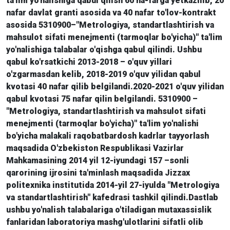
ta'lim yo'nalishiga qabul qilish 60 na-farga yetkazilib, 20
nafar davlat granti asosida va 40 nafar to'lov-kontrakt
asosida 5310900–"Metrologiya, standartlashtirish va
mahsulot sifati menejmenti (tarmoqlar bo'yicha)" ta'lim
yo'nalishiga talabalar o'qishga qabul qilindi. Ushbu
qabul ko'rsatkichi 2013-2018 – o'quv yillari
o'zgarmasdan kelib, 2018-2019 o'quv yilidan qabul
kvotasi 40 nafar qilib belgilandi.2020-2021 o'quv yilidan
qabul kvotasi 75 nafar qilin belgilandi. 5310900 –
"Metrologiya, standartlashtirish va mahsulot sifati
menejmenti (tarmoqlar bo'yicha)" ta'lim yo'nalishi
bo'yicha malakali raqobatbardosh kadrlar tayyorlash
maqsadida O'zbekiston Respublikasi Vazirlar
Mahkamasining 2014 yil 12-iyundagi 157 –sonli
qarorining ijrosini ta'minlash maqsadida Jizzax
politexnika institutida 2014-yil 27-iyulda "Metrologiya
va standartlashtirish" kafedrasi tashkil qilindi.Dastlab
ushbu yo'nalish talabalariga o'tiladigan mutaxassislik
fanlaridan laboratoriya mashg'ulotlarini sifatli olib