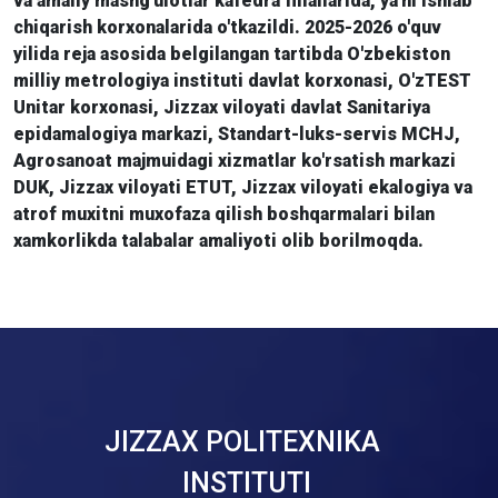
va amaliy mashg'ulotlar kafedra filiallarida, ya'ni ishlab
chiqarish korxonalarida o'tkazildi. 2025-2026 o'quv
yilida reja asosida belgilangan tartibda O'zbekiston
milliy metrologiya instituti davlat korxonasi, O'zTEST
Unitar korxonasi, Jizzax viloyati davlat Sanitariya
epidamalogiya markazi, Standart-luks-servis MCHJ,
Agrosanoat majmuidagi xizmatlar ko'rsatish markazi
DUK, Jizzax viloyati ETUT, Jizzax viloyati ekalogiya va
atrof muxitni muxofaza qilish boshqarmalari bilan
xamkorlikda talabalar amaliyoti olib borilmoqda.
JIZZAX POLITEXNIKA
INSTITUTI