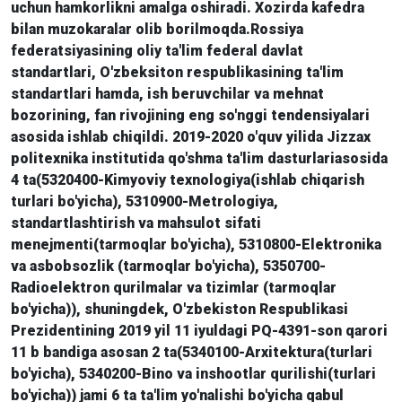
uchun hamkorlikni amalga oshiradi. Xozirda kafedra
bilan muzokaralar olib borilmoqda.Rossiya
federatsiyasining oliy ta'lim federal davlat
standartlari, O'zbeksiton respublikasining ta'lim
standartlari hamda, ish beruvchilar va mehnat
bozorining, fan rivojining eng so'nggi tendensiyalari
asosida ishlab chiqildi. 2019-2020 o'quv yilida Jizzax
politexnika institutida qo'shma ta'lim dasturlariasosida
4 ta(5320400-Kimyoviy texnologiya(ishlab chiqarish
turlari bo'yicha), 5310900-Metrologiya,
standartlashtirish va mahsulot sifati
menejmenti(tarmoqlar bo'yicha), 5310800-Elektronika
va asbobsozlik (tarmoqlar bo'yicha), 5350700-
Radioelektron qurilmalar va tizimlar (tarmoqlar
bo'yicha)), shuningdek, O'zbekiston Respublikasi
Prezidentining 2019 yil 11 iyuldagi PQ-4391-son qarori
11 b bandiga asosan 2 ta(5340100-Arxitektura(turlari
bo'yicha), 5340200-Bino va inshootlar qurilishi(turlari
bo'yicha)) jami 6 ta ta'lim yo'nalishi bo'yicha qabul