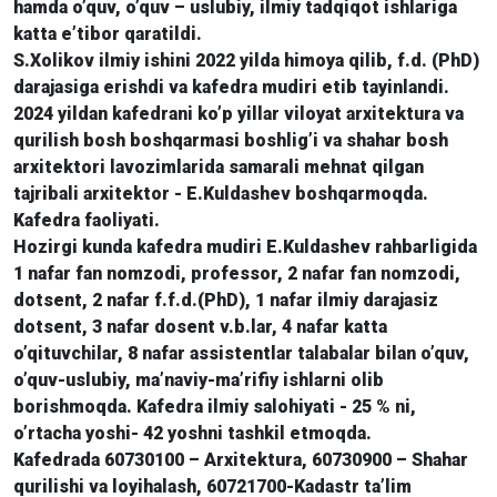
hamda o’quv, o’quv – uslubiy, ilmiy tadqiqot ishlariga
katta e’tibor qaratildi.
S.Xolikov ilmiy ishini 2022 yilda himoya qilib, f.d. (PhD)
darajasiga erishdi va kafedra mudiri etib tayinlandi.
2024 yildan kafedrani ko’p yillar viloyat arxitektura va
qurilish bosh boshqarmasi boshlig’i va shahar bosh
arxitektori lavozimlarida samarali mehnat qilgan
tajribali arxitektor - E.Kuldashev boshqarmoqda.
Kafedra faoliyati.
Hozirgi kunda kafedra mudiri E.Kuldashev rahbarligida
1 nafar fan nomzodi, professor, 2 nafar fan nomzodi,
dotsent, 2 nafar f.f.d.(PhD), 1 nafar ilmiy darajasiz
dotsent, 3 nafar dosent v.b.lar, 4 nafar katta
o’qituvchilar, 8 nafar assistentlar talabalar bilan o’quv,
o’quv-uslubiy, ma’naviy-ma’rifiy ishlarni olib
borishmoqda. Kafedra ilmiy salohiyati - 25 % ni,
o’rtacha yoshi- 42 yoshni tashkil etmoqda.
Kafedrada 60730100 – Arxitektura, 60730900 – Shahar
qurilishi va loyihalash, 60721700-Kadastr ta’lim