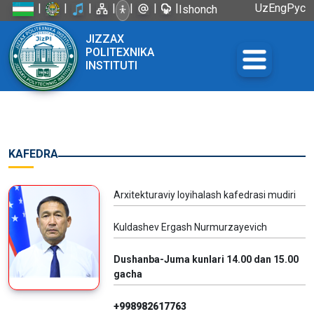
|
|
|
|
|
|
|
Uz
Eng
Рус
Ishonch
telefoni:
JIZZAX
+998 72
POLITEXNIKA
226-45-57
INSTITUTI
KAFEDRA
Arxitekturaviy loyihalash kafedrasi mudiri
Kuldashev Ergash Nurmurzayevich
Dushanba-Juma kunlari 14.00 dan 15.00
gacha
+998982617763