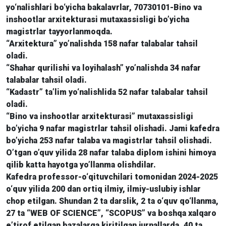
yo‘nalishlari bo‘yicha bakalavrlar, 70730101-Bino va
inshootlar arxitekturasi mutaxassisligi bo’yicha
magistrlar tayyorlanmoqda.
“Arxitektura” yo’nalishda 158 nafar talabalar tahsil
oladi.
“Shahar qurilishi va loyihalash” yo’nalishda 34 nafar
talabalar tahsil oladi.
“Kadastr” ta’lim yo‘nalishlida 52 nafar talabalar tahsil
oladi.
“Bino va inshootlar arxitekturasi” mutaxassisligi
bo’yicha 9 nafar magistrlar tahsil olishadi. Jami kafedra
bo’yicha 253 nafar talaba va magistrlar tahsil olishadi.
O’tgan o’quv yilida 28 nafar talaba diplom ishini himoya
qilib katta hayotga yo’llanma olishdilar.
Kafedra professor-o‘qituvchilari tomonidan 2024-2025
o‘quv yilida 200 dan ortiq ilmiy, ilmiy-uslubiy ishlar
chop etilgan. Shundan 2 ta darslik, 2 ta o‘quv qo‘llanma,
27 ta “WEB OF SCIENCE”, “SCOPUS” va boshqa xalqaro
e’tirof etilgan bazalarga kiritilgan jurnallarda, 40 ta