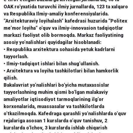
OAK ro‘yxatida turuvchi ilmiy jurnallarda, 123 ta xalqaro
va Respublika Ilmiy-amaliy konferensiyalarida.
“Arxitekturaviy loyihalash” kafedrasi huzurida “Politex
me’mor loyiha” o’quv va ilmiy-innovasion tadqiqotlar
markazi faoliyat olib bormoqda. Markaz faoliyatining
asosiy yo’nalishlari quyidagilar hisoblanadi:
• Respublika arxitektura sohasida yetuk kadrlarni
tayyorlash.
• Ilmiy-tadqiqot ishlari bilan shug’ullanish.
• Arxitektura va loyiha tashkilotlari bilan hamkorlik
qilish.
Bakalavriat yo’nalishlari bo‘yicha mutaxassislar
tayyorlashning muhim qismi bo‘lgan malakaviy
amaliyotlar iqtisodiyot tarmoqlarining ilg’or
korxonalarida, muassasalar va tashkilotlarda
o‘tkazilmoqda. Kafedraga qarashli yo‘nalishlarda o‘quv
rejalariga asosan 1 kurslarda o‘quv tanishuv, 2
kurslarda o‘lchov, 3 kurslarda ishlab chiqarish