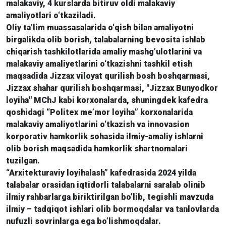
malakaviy, 4 kurslarda bitiruv oldi malakaviy
amaliyotlari o‘tkaziladi.
Oliy ta’lim muassasalarida o‘qish bilan amaliyotni
birgalikda olib borish, talabalarning bevosita ishlab
chiqarish tashkilotlarida amaliy mashg’ulotlarini va
malakaviy amaliyetlarini o‘tkazishni tashkil etish
maqsadida Jizzax viloyat qurilish bosh boshqarmasi,
Jizzax shahar qurilish boshqarmasi, "Jizzax Bunyodkor
loyiha" MChJ kabi korxonalarda, shuningdek kafedra
qoshidagi “Politex me’mor loyiha” korxonalarida
malakaviy amaliyotlarini o‘tkazish va innovasion
korporativ hamkorlik sohasida ilmiy-amaliy ishlarni
olib borish maqsadida hamkorlik shartnomalari
tuzilgan.
“Arxitekturaviy loyihalash” kafedrasida 2024 yilda
talabalar orasidan iqtidorli talabalarni saralab olinib
ilmiy rahbarlarga biriktirilgan bo’lib, tegishli mavzuda
ilmiy – tadqiqot ishlari olib bormoqdalar va tanlovlarda
nufuzli sovrinlarga ega bo’lishmoqdalar.