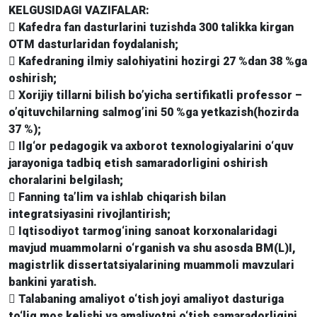
KELGUSIDAGI VAZIFALAR:
 Kafedra fan dasturlarini tuzishda 300 talikka kirgan
OTM dasturlaridan foydalanish;
 Kafedraning ilmiy salohiyatini hozirgi 27 %dan 38 %ga
oshirish;
 Xorijiy tillarni bilish bo’yicha sertifikatli professor –
o’qituvchilarning salmog’ini 50 %ga yetkazish(hozirda
37 %);
 Ilg‘or pedagogik va axborot texnologiyalarini o‘quv
jarayoniga tadbiq etish samaradorligini oshirish
choralarini belgilash;
 Fanning ta’lim va ishlab chiqarish bilan
integratsiyasini rivojlantirish;
 Iqtisodiyot tarmog‘ining sanoat korxonalaridagi
mavjud muammolarni o‘rganish va shu asosda BM(L)I,
magistrlik dissertatsiyalarining muammoli mavzulari
bankini yaratish.
 Talabaning amaliyot o‘tish joyi amaliyot dasturiga
to‘liq mos kelishi va amaliyotni o‘tish samaradorligini