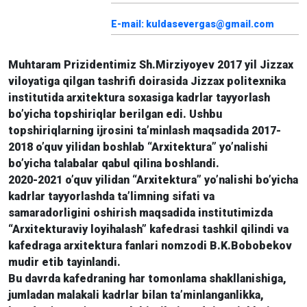
E-mail: kuldasevergas@gmail.com
Muhtaram Prizidentimiz Sh.Mirziyoyev 2017 yil Jizzax
viloyatiga qilgan tashrifi doirasida Jizzax politexnika
institutida arxitektura soxasiga kadrlar tayyorlash
bo’yicha topshiriqlar berilgan edi. Ushbu
topshiriqlarning ijrosini ta’minlash maqsadida 2017-
2018 o’quv yilidan boshlab “Arxitektura” yo’nalishi
bo’yicha talabalar qabul qilina boshlandi.
2020-2021 o’quv yilidan “Arxitektura” yo’nalishi bo’yicha
kadrlar tayyorlashda ta’limning sifati va
samaradorligini oshirish maqsadida institutimizda
“Arxitekturaviy loyihalash” kafedrasi tashkil qilindi va
kafedraga arxitektura fanlari nomzodi B.K.Bobobekov
mudir etib tayinlandi.
Bu davrda kafedraning har tomonlama shakllanishiga,
jumladan malakali kadrlar bilan ta’minlanganlikka,