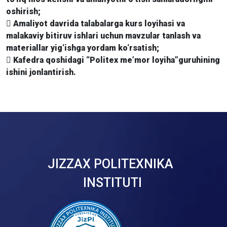
oshirish;
 Amaliyot davrida talabalarga kurs loyihasi va
malakaviy bitiruv ishlari uchun mavzular tanlash va
materiallar yig‘ishga yordam ko‘rsatish;
 Kafedra qoshidagi “Politex me’mor loyiha”guruhining
ishini jonlantirish.
JIZZAX POLITEXNIKA
INSTITUTI