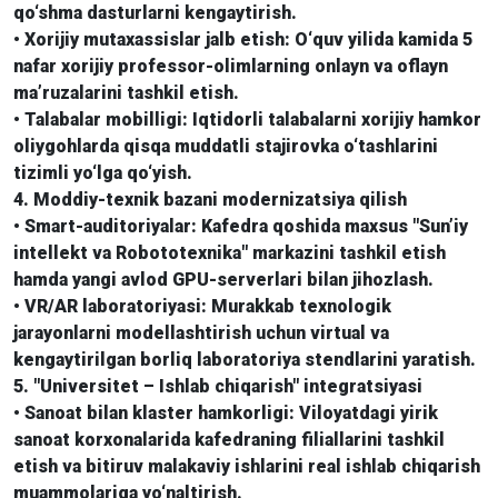
qo‘shma dasturlarni kengaytirish.
• Xorijiy mutaxassislar jalb etish: O‘quv yilida kamida 5
nafar xorijiy professor-olimlarning onlayn va oflayn
ma’ruzalarini tashkil etish.
• Talabalar mobilligi: Iqtidorli talabalarni xorijiy hamkor
oliygohlarda qisqa muddatli stajirovka o‘tashlarini
tizimli yo‘lga qo‘yish.
4. Moddiy-texnik bazani modernizatsiya qilish
• Smart-auditoriyalar: Kafedra qoshida maxsus "Sun’iy
intellekt va Robototexnika" markazini tashkil etish
hamda yangi avlod GPU-serverlari bilan jihozlash.
• VR/AR laboratoriyasi: Murakkab texnologik
jarayonlarni modellashtirish uchun virtual va
kengaytirilgan borliq laboratoriya stendlarini yaratish.
5. "Universitet – Ishlab chiqarish" integratsiyasi
• Sanoat bilan klaster hamkorligi: Viloyatdagi yirik
sanoat korxonalarida kafedraning filiallarini tashkil
etish va bitiruv malakaviy ishlarini real ishlab chiqarish
muammolariga yo‘naltirish.