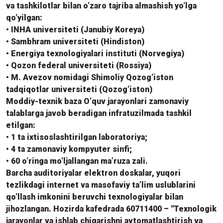
va tashkilotlar bilan o‘zaro tajriba almashish yo‘lga
qo‘yilgan:
• INHA universiteti (Janubiy Koreya)
• Sambhram universiteti (Hindiston)
• Energiya texnologiyalari instituti (Norvegiya)
• Qozon federal universiteti (Rossiya)
• M. Avezov nomidagi Shimoliy Qozog‘iston
tadqiqotlar universiteti (Qozog‘iston)
Moddiy-texnik baza O‘quv jarayonlari zamonaviy
talablarga javob beradigan infratuzilmada tashkil
etilgan:
• 1 ta ixtisoslashtirilgan laboratoriya;
• 4 ta zamonaviy kompyuter sinfi;
• 60 o‘ringa mo‘ljallangan ma’ruza zali.
Barcha auditoriyalar elektron doskalar, yuqori
tezlikdagi internet va masofaviy ta’lim uslublarini
qo‘llash imkonini beruvchi texnologiyalar bilan
jihozlangan. Hozirda kafedrada 60711400 – "Texnologik
jarayonlar va ishlab chiqarishni avtomatlashtirish va