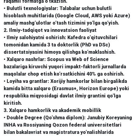
raqamli formatga o‘tkazish.
• Bulutli texnologiyalar: Talabalar uchun bulutli
hisoblash muhitlarida (Google Cloud, AWS yoki Azure)
amaliy mashg‘ulotlar o‘tash tizimini yo‘lga qo‘yish.
2. Ilmiy-tadqiqot va innovatsion faoliyat
• Ilmiy salohiyatni oshirish: Kafedra o‘qituvchilari
tomonidan kamida 3 ta doktorlik (PhD va DSc)
dissertatsiyasini himoya qilishga ko‘maklashish.
• Xalqaro nashrlar: Scopus va Web of Science
bazalariga kiruvchi yuqori impakt-faktorli jurnallarda
maqolalar chop etish ko‘rsatkichini 40% ga oshirish.
• Loyiha va grantlar: Xorijiy hamkorlar bilan birgalikda
kamida bitta xalqaro (Erasmus+, Horizon Europe) yoki
respublika miqyosidagi davlat ilmiy grantini qo‘lga
kiritish.
3. Xalqaro hamkorlik va akademik mobillik
• Double Degree (Qo‘shma diplom): Janubiy Koreyaning
INHA va Rossiyaning Qozon federal universitetlari
bilan bakalavriat va magistratura yo‘nalishlarida