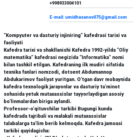
+998933004101
E-mail: umidhasanov075@gmail.com
“Kompyuter va dasturiy injiniring” kafedrasi tarixi va
faoliyati
Kafedra tarixi va shakllanishi Kafedra 1992-yilda “Oliy
matematika” kafedrasi negizida “Informatika” nomi
bilan tashkil etilgan. Kafedraning ilk mudiri sifatida
texnika fanlari nomzodi, dotsent Abdumannop
Abdukarimov faoliyat yuritgan. O‘tgan davr mobaynida
kafedra texnologik jarayonlar va dasturiy ta’minot
sohasida yetuk mutaxassislar tayyorlaydigan asosiy
bo‘linmalardan biriga aylandi.
Professor-o‘qituvchilar tarkibi Bugungi kunda
kafedrada tajribali va malakali mutaxassislar
talabalarga ta’lim berib kelmoqda. Kafedra jamoasi
tarkibi quyidagicha: