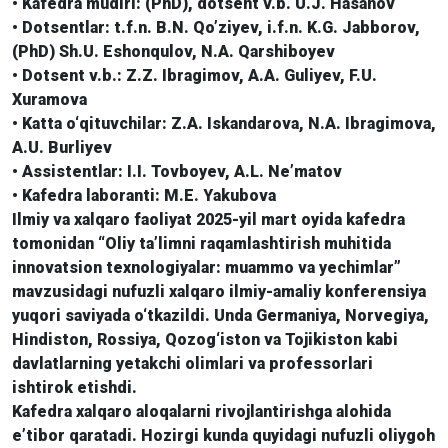
• Kafedra mudiri: (PhD), dotsent v.b. U.J. Hasanov
• Dotsentlar: t.f.n. B.N. Qo’ziyev, i.f.n. K.G. Jabborov,
(PhD) Sh.U. Eshonqulov, N.A. Qarshiboyev
• Dotsent v.b.: Z.Z. Ibragimov, A.A. Guliyev, F.U.
Xuramova
• Katta o‘qituvchilar: Z.A. Iskandarova, N.A. Ibragimova,
A.U. Burliyev
• Assistentlar: I.I. Tovboyev, A.L. Ne’matov
• Kafedra laboranti: M.E. Yakubova
Ilmiy va xalqaro faoliyat 2025-yil mart oyida kafedra
tomonidan “Oliy ta’limni raqamlashtirish muhitida
innovatsion texnologiyalar: muammo va yechimlar”
mavzusidagi nufuzli xalqaro ilmiy-amaliy konferensiya
yuqori saviyada o‘tkazildi. Unda Germaniya, Norvegiya,
Hindiston, Rossiya, Qozog‘iston va Tojikiston kabi
davlatlarning yetakchi olimlari va professorlari
ishtirok etishdi.
Kafedra xalqaro aloqalarni rivojlantirishga alohida
e’tibor qaratadi. Hozirgi kunda quyidagi nufuzli oliygoh