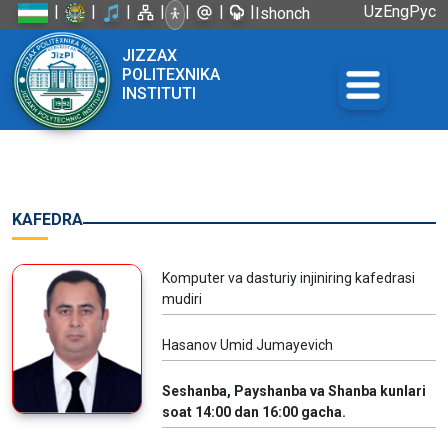
|
|
|
|
|
|
|
Uz
Eng
Рус
Ishonch
telefoni:
JIZZAX
+998 72
POLITEXNIKA
226-45-57
INSTITUTI
KAFEDRA
Komputer va dasturiy injiniring kafedrasi
mudiri
Hasanov Umid Jumayevich
Seshanba, Payshanba va Shanba kunlari
soat 14:00 dan 16:00 gacha.