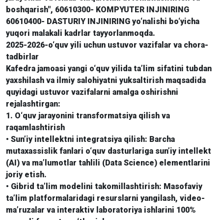
boshqarish", 60610300- KOMPYUTER INJINIRING
60610400- DASTURIY INJINIRING yo‘nalishi bo‘yicha
yuqori malakali kadrlar tayyorlanmoqda.
2025-2026-o‘quv yili uchun ustuvor vazifalar va chora-
tadbirlar
Kafedra jamoasi yangi o‘quv yilida ta’lim sifatini tubdan
yaxshilash va ilmiy salohiyatni yuksaltirish maqsadida
quyidagi ustuvor vazifalarni amalga oshirishni
rejalashtirgan:
1. O‘quv jarayonini transformatsiya qilish va
raqamlashtirish
• Sun’iy intellektni integratsiya qilish: Barcha
mutaxassislik fanlari o‘quv dasturlariga sun’iy intellekt
(AI) va ma’lumotlar tahlili (Data Science) elementlarini
joriy etish.
• Gibrid ta’lim modelini takomillashtirish: Masofaviy
ta’lim platformalaridagi resurslarni yangilash, video-
ma’ruzalar va interaktiv laboratoriya ishlarini 100%